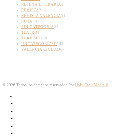
RESEÑA LITERARIA
1
REVISTA
2
REVISTA VALENCIA
112
RUTAS
41
SIN CATEGORÍA
23
TEATRO
1
TURISMO
129
UNCATEGORIZED
145
VALENCIA CIUDAD
67
©
2026
Todos los derechos reservador. Por
Holy Grail Media sl
.