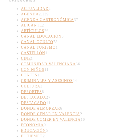
CATEGORIES
ACTUALIDAD
2
AGENDA
2.159
AGENDA GASTRONÓMICA
37
ALICANTE
2
ARTÍCULOS
26
CANAL EDUCACIÓN
3
CANAL OCULTO
78
CANAL TURISMO
1
CASTELLÓN
1
CINE
1
COMUNIDAD VALENCIANA
36
CON NIÑOS
11
CONTES
1
CRIMINALES Y ASESINOS
24
CULTURA
3
DEPORTES
8
DESTACADA
27
DESTACADO
11
DONDE ALMORZAR
6
DONDE CENAR EN VALENCIA
2
DONDE COMER EN VALENCIA
10
ECONOMÍA
9
EDUCACIÓN
5
EL TIEMPO
2