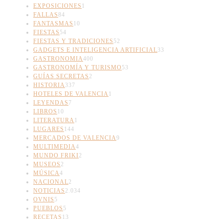
EXPOSICIONES
1
FALLAS
84
FANTASMAS
10
FIESTAS
54
FIESTAS Y TRADICIONES
52
GADGETS E INTELIGENCIA ARTIFICIAL
33
GASTRONOMIA
400
GASTRONOMÍA Y TURISMO
53
GUÍAS SECRETAS
2
HISTORIA
337
HOTELES DE VALENCIA
1
LEYENDAS
7
LIBROS
10
LITERATURA
1
LUGARES
144
MERCADOS DE VALENCIA
9
MULTIMEDIA
4
MUNDO FRIKI
2
MUSEOS
2
MÚSICA
4
NACIONAL
2
NOTICIAS
2.034
OVNIS
5
PUEBLOS
5
RECETAS
13