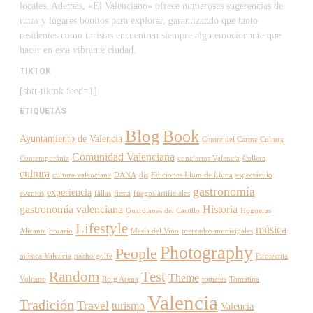
locales. Además, «El Valenciano» ofrece numerosas sugerencias de
rutas y lugares bonitos para explorar, garantizando que tanto
residentes como turistas encuentren siempre algo emocionante que
hacer en esta vibrante ciudad.
TIKTOK
[sbtt-tiktok feed=1]
ETIQUETAS
Blog
Book
Ayuntamiento de Valencia
Centre del Carme Cultura
Comunidad Valenciana
Contemporània
conciertos Valencia
Cullera
cultura
cultura valenciana
DANA
djs
Ediciones Llum de Lluna
espectáculo
gastronomía
experiencia
eventos
fallas
fiesta
fuegos artificiales
gastronomía valenciana
Historia
Guardianes del Castillo
Hogueras
Lifestyle
música
Alicante
horario
Masía del Vino
mercados municipales
Photography
People
música Valencia
nacho golfe
Pirotecnia
Random
Test
Theme
Vulcano
Roig Arena
tomates
Tomatina
Valencia
Tradición
Travel
turismo
València