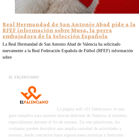
Real Hermandad de San Antonio Abad pide a la
RFEF información sobre Musa, la perra
embajadora de la Selección Española
La Real Hermandad de San Antonio Abad de Valencia ha solicitado
nuevamente a la Real Federación Española de Fútbol (RFEF) información
sobre
EL VALENCIANO
La página web «El Valenciano» es una
guía completa para quienes buscan disfrutar de Valencia al máximo,
especialmente durante el fin de semana. En esta plataforma, los
visitantes pueden descubrir una amplia variedad de actividades y
eventos, desde conciertos hasta exposiciones artísticas y festivales