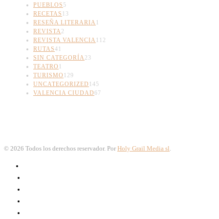
PUEBLOS
5
RECETAS
13
RESEÑA LITERARIA
1
REVISTA
2
REVISTA VALENCIA
112
RUTAS
41
SIN CATEGORÍA
23
TEATRO
1
TURISMO
129
UNCATEGORIZED
145
VALENCIA CIUDAD
67
©
2026
Todos los derechos reservador. Por
Holy Grail Media sl
.