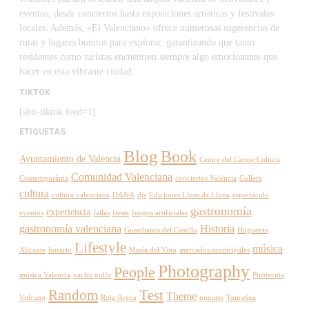
eventos, desde conciertos hasta exposiciones artísticas y festivales
locales. Además, «El Valenciano» ofrece numerosas sugerencias de
rutas y lugares bonitos para explorar, garantizando que tanto
residentes como turistas encuentren siempre algo emocionante que
hacer en esta vibrante ciudad.
TIKTOK
[sbtt-tiktok feed=1]
ETIQUETAS
Blog
Book
Ayuntamiento de Valencia
Centre del Carme Cultura
Comunidad Valenciana
Contemporània
conciertos Valencia
Cullera
cultura
cultura valenciana
DANA
djs
Ediciones Llum de Lluna
espectáculo
gastronomía
experiencia
eventos
fallas
fiesta
fuegos artificiales
gastronomía valenciana
Historia
Guardianes del Castillo
Hogueras
Lifestyle
música
Alicante
horario
Masía del Vino
mercados municipales
Photography
People
música Valencia
nacho golfe
Pirotecnia
Random
Test
Theme
Vulcano
Roig Arena
tomates
Tomatina