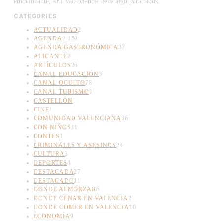
emocionante, «El Valenciano» tiene algo para todos.
CATEGORIES
ACTUALIDAD
2
AGENDA
2.159
AGENDA GASTRONÓMICA
37
ALICANTE
2
ARTÍCULOS
26
CANAL EDUCACIÓN
3
CANAL OCULTO
78
CANAL TURISMO
1
CASTELLÓN
1
CINE
1
COMUNIDAD VALENCIANA
36
CON NIÑOS
11
CONTES
1
CRIMINALES Y ASESINOS
24
CULTURA
3
DEPORTES
8
DESTACADA
27
DESTACADO
11
DONDE ALMORZAR
6
DONDE CENAR EN VALENCIA
2
DONDE COMER EN VALENCIA
10
ECONOMÍA
9