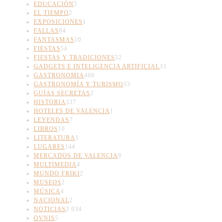
EDUCACIÓN
5
EL TIEMPO
2
EXPOSICIONES
1
FALLAS
84
FANTASMAS
10
FIESTAS
54
FIESTAS Y TRADICIONES
52
GADGETS E INTELIGENCIA ARTIFICIAL
33
GASTRONOMIA
400
GASTRONOMÍA Y TURISMO
53
GUÍAS SECRETAS
2
HISTORIA
337
HOTELES DE VALENCIA
1
LEYENDAS
7
LIBROS
10
LITERATURA
1
LUGARES
144
MERCADOS DE VALENCIA
9
MULTIMEDIA
4
MUNDO FRIKI
2
MUSEOS
2
MÚSICA
4
NACIONAL
2
NOTICIAS
2.034
OVNIS
5