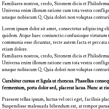
Familiares nostros, credo, Sironem dicis et Philodem
Universa enim illorum ratione cum tota vestra conflig
unaque nobiscum Q. Quia dolori non voluptas contraria
Lorem ipsum dolor sit amet, consectetur adipiscing elit
quidem. Atque haec coniunctio confusioque virtutum ta
communia esse dicuntur, recte autem facta et peccata 
etiam dolore.
Familiares nostros, credo, Sironem dicis et Philodem
Universa enim illorum ratione cum tota vestra conflig
unaque nobiscum Q. Quia dolori non voluptas contraria
Curabitur cursus et ligula ut rhoncus. Phasellus cons
fermentum, porta dolor sed, placerat lacus. Nunc at ris
Praesent tellus ipsum, luctus vel orci eget, facilisis p
Suspendisse malesuada bibendum est, at tempor purus frin