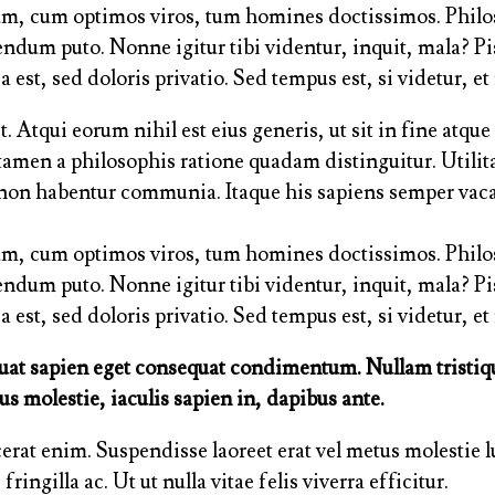
um, cum optimos viros, tum homines doctissimos. Philos
endum puto. Nonne igitur tibi videntur, inquit, mala? 
 est, sed doloris privatio. Sed tempus est, si videtur,
. Atqui eorum nihil est eius generis, ut sit in fine atq
men a philosophis ratione quadam distinguitur. Utilita
non habentur communia. Itaque his sapiens semper vacab
um, cum optimos viros, tum homines doctissimos. Philos
endum puto. Nonne igitur tibi videntur, inquit, mala? 
 est, sed doloris privatio. Sed tempus est, si videtur,
equat sapien eget consequat condimentum. Nullam tristi
us molestie, iaculis sapien in, dapibus ante.
lacerat enim. Suspendisse laoreet erat vel metus molestie
gilla ac. Ut ut nulla vitae felis viverra efficitur.