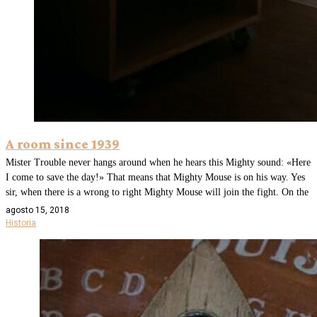
A room since 1939
Mister Trouble never hangs around when he hears this Mighty sound: «Here
I come to save the day!» That means that Mighty Mouse is on his way. Yes
sir, when there is a wrong to right Mighty Mouse will join the fight. On the
agosto 15, 2018
Historia