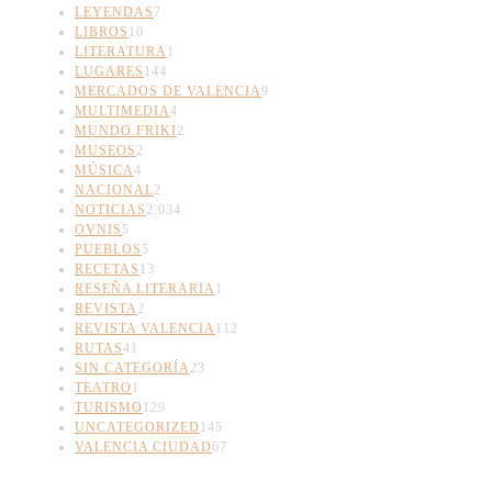
LEYENDAS
7
LIBROS
10
LITERATURA
1
LUGARES
144
MERCADOS DE VALENCIA
9
MULTIMEDIA
4
MUNDO FRIKI
2
MUSEOS
2
MÚSICA
4
NACIONAL
2
NOTICIAS
2.034
OVNIS
5
PUEBLOS
5
RECETAS
13
RESEÑA LITERARIA
1
REVISTA
2
REVISTA VALENCIA
112
RUTAS
41
SIN CATEGORÍA
23
TEATRO
1
TURISMO
129
UNCATEGORIZED
145
VALENCIA CIUDAD
67