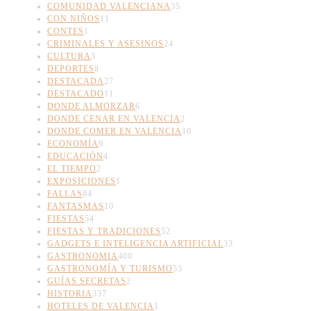
COMUNIDAD VALENCIANA
35
CON NIÑOS
11
CONTES
1
CRIMINALES Y ASESINOS
24
CULTURA
3
DEPORTES
8
DESTACADA
27
DESTACADO
11
DONDE ALMORZAR
6
DONDE CENAR EN VALENCIA
2
DONDE COMER EN VALENCIA
10
ECONOMÍA
9
EDUCACIÓN
4
EL TIEMPO
2
EXPOSICIONES
1
FALLAS
84
FANTASMAS
10
FIESTAS
54
FIESTAS Y TRADICIONES
52
GADGETS E INTELIGENCIA ARTIFICIAL
33
GASTRONOMIA
400
GASTRONOMÍA Y TURISMO
53
GUÍAS SECRETAS
2
HISTORIA
337
HOTELES DE VALENCIA
1