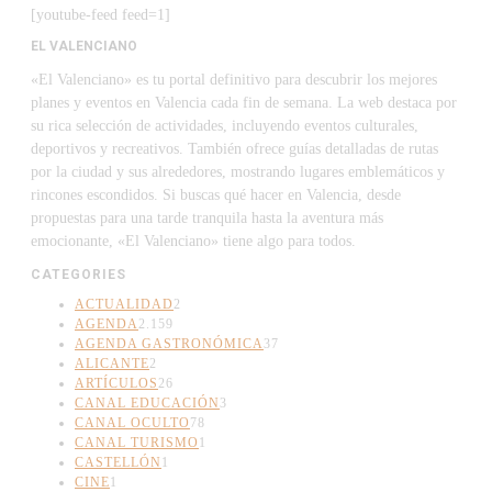
[youtube-feed feed=1]
EL VALENCIANO
«El Valenciano» es tu portal definitivo para descubrir los mejores
planes y eventos en Valencia cada fin de semana. La web destaca por
su rica selección de actividades, incluyendo eventos culturales,
deportivos y recreativos. También ofrece guías detalladas de rutas
por la ciudad y sus alrededores, mostrando lugares emblemáticos y
rincones escondidos. Si buscas qué hacer en Valencia, desde
propuestas para una tarde tranquila hasta la aventura más
emocionante, «El Valenciano» tiene algo para todos.
CATEGORIES
ACTUALIDAD
2
AGENDA
2.159
AGENDA GASTRONÓMICA
37
ALICANTE
2
ARTÍCULOS
26
CANAL EDUCACIÓN
3
CANAL OCULTO
78
CANAL TURISMO
1
CASTELLÓN
1
CINE
1