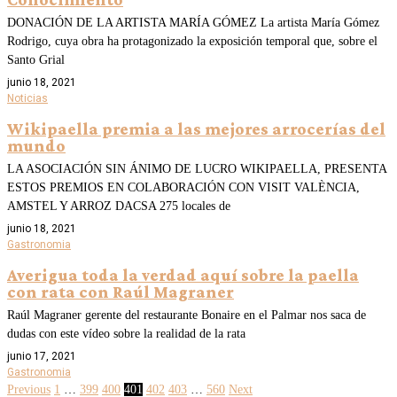
DONACIÓN DE LA ARTISTA MARÍA GÓMEZ La artista María Gómez
Rodrigo, cuya obra ha protagonizado la exposición temporal que, sobre el
Santo Grial
junio 18, 2021
Noticias
Wikipaella premia a las mejores arrocerías del
mundo
LA ASOCIACIÓN SIN ÁNIMO DE LUCRO WIKIPAELLA, PRESENTA
ESTOS PREMIOS EN COLABORACIÓN CON VISIT VALÈNCIA,
AMSTEL Y ARROZ DACSA 275 locales de
junio 18, 2021
Gastronomia
Averigua toda la verdad aquí sobre la paella
con rata con Raúl Magraner
Raúl Magraner gerente del restaurante Bonaire en el Palmar nos saca de
dudas con este vídeo sobre la realidad de la rata
junio 17, 2021
Gastronomia
Previous
1
…
399
400
401
402
403
…
560
Next