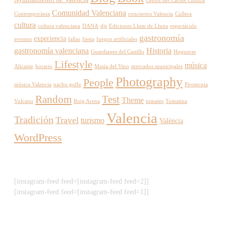
Centre del Carme Cultura
Comunidad Valenciana
Contemporània
conciertos Valencia
Cullera
cultura
cultura valenciana
DANA
djs
Ediciones Llum de Lluna
espectáculo
gastronomía
experiencia
eventos
fallas
fiesta
fuegos artificiales
gastronomía valenciana
Historia
Guardianes del Castillo
Hogueras
Lifestyle
música
Alicante
horario
Masía del Vino
mercados municipales
Photography
People
música Valencia
nacho golfe
Pirotecnia
Random
Test
Theme
Vulcano
Roig Arena
tomates
Tomatina
Valencia
Tradición
Travel
turismo
València
WordPress
[instagram-feed feed=[instagram-feed feed=2]]
[instagram-feed feed=[instagram-feed feed=1]]