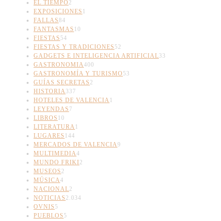
EL TIEMPO
2
EXPOSICIONES
1
FALLAS
84
FANTASMAS
10
FIESTAS
54
FIESTAS Y TRADICIONES
52
GADGETS E INTELIGENCIA ARTIFICIAL
33
GASTRONOMIA
400
GASTRONOMÍA Y TURISMO
53
GUÍAS SECRETAS
2
HISTORIA
337
HOTELES DE VALENCIA
1
LEYENDAS
7
LIBROS
10
LITERATURA
1
LUGARES
144
MERCADOS DE VALENCIA
9
MULTIMEDIA
4
MUNDO FRIKI
2
MUSEOS
2
MÚSICA
4
NACIONAL
2
NOTICIAS
2.034
OVNIS
5
PUEBLOS
5