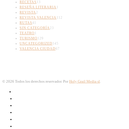
RECETAS
13
RESEÑA LITERARIA
1
REVISTA
2
REVISTA VALENCIA
112
RUTAS
41
SIN CATEGORÍA
23
TEATRO
1
TURISMO
129
UNCATEGORIZED
145
VALENCIA CIUDAD
67
©
2026
Todos los derechos reservador. Por
Holy Grail Media sl
.