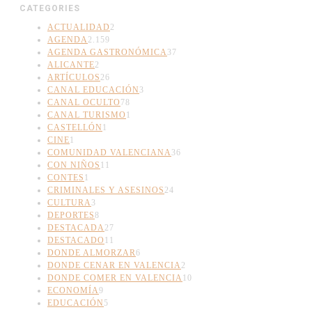
CATEGORIES
ACTUALIDAD
2
AGENDA
2.159
AGENDA GASTRONÓMICA
37
ALICANTE
2
ARTÍCULOS
26
CANAL EDUCACIÓN
3
CANAL OCULTO
78
CANAL TURISMO
1
CASTELLÓN
1
CINE
1
COMUNIDAD VALENCIANA
36
CON NIÑOS
11
CONTES
1
CRIMINALES Y ASESINOS
24
CULTURA
3
DEPORTES
8
DESTACADA
27
DESTACADO
11
DONDE ALMORZAR
6
DONDE CENAR EN VALENCIA
2
DONDE COMER EN VALENCIA
10
ECONOMÍA
9
EDUCACIÓN
5