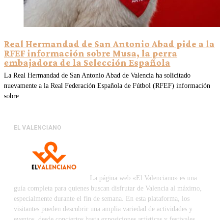
Real Hermandad de San Antonio Abad pide a la
RFEF información sobre Musa, la perra
embajadora de la Selección Española
La Real Hermandad de San Antonio Abad de Valencia ha solicitado
nuevamente a la Real Federación Española de Fútbol (RFEF) información
sobre
EL VALENCIANO
La página web «El Valenciano» es una
guía completa para quienes buscan disfrutar de Valencia al máximo,
especialmente durante el fin de semana. En esta plataforma, los
visitantes pueden descubrir una amplia variedad de actividades y
eventos, desde conciertos hasta exposiciones artísticas y festivales