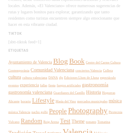
locales. Además, «El Valenciano» ofrece numerosas sugerencias de
rutas y lugares bonitos para explorar, garantizando que tanto
residentes como turistas encuentren siempre algo emocionante que
hacer en esta vibrante ciudad.
TIKTOK
[sbtt-tiktok feed=1]
ETIQUETAS
Blog
Book
Ayuntamiento de Valencia
Centre del Carme Cultura
Comunidad Valenciana
Contemporània
conciertos Valencia
Cullera
cultura
cultura valenciana
DANA
djs
Ediciones Llum de Lluna
espectáculo
gastronomía
experiencia
eventos
fallas
fiesta
fuegos artificiales
gastronomía valenciana
Historia
Guardianes del Castillo
Hogueras
Lifestyle
música
Alicante
horario
Masía del Vino
mercados municipales
Photography
People
música Valencia
nacho golfe
Pirotecnia
Random
Test
Theme
Vulcano
Roig Arena
tomates
Tomatina
Valencia
Tradición
Travel