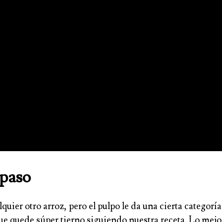
 paso
quier otro arroz, pero el pulpo le da una cierta categorí
que quede súper tierno siguiendo nuestra receta. Lo mejo