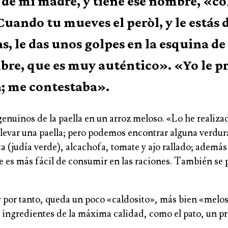
de mi madre, y tiene ese nombre, «col
uando tu mueves el peròl, y le estás 
as, le das unos golpes en la esquina de 
mbre, que es muy auténtico». «Yo le 
ta; me contestaba».
 genuinos de la paella en un arroz meloso. «Lo he realiz
evar una paella; pero podemos encontrar alguna verdura 
a (judía verde), alcachofa, tomate y ajo rallado; además 
e es más fácil de consumir en las raciones. También se 
a y por tanto, queda un poco «caldosito», más bien «melo
 ingredientes de la máxima calidad, como el pato, un pr