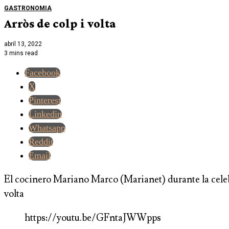
GASTRONOMIA
Arròs de colp i volta
abril 13, 2022
3 mins read
Facebook
X
Pinterest
Linkedin
Whatsapp
Reddit
Email
El cocinero Mariano Marco (Marianet) durante la celebr
volta
https://youtu.be/GFntaJWWpps