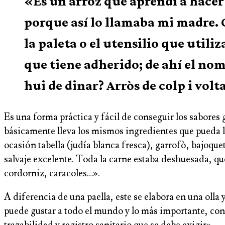
«Es un arroz que aprendí a hacer 
porque así lo llamaba mi madre. C
la paleta o el utensilio que utiliz
que tiene adherido; de ahí el no
hui de dinar? Arròs de colp i vol
Es una forma práctica y fácil de conseguir los sabores
básicamente lleva los mismos ingredientes que pueda ll
ocasión tabella (judía blanca fresca), garrofò, bajoquet
salvaje excelente. Toda la carne estaba deshuesada, qu
cordorniz, caracoles…».
A diferencia de una paella, este se elabora en una oll
puede gustar a todo el mundo y lo más importante, con
trazabilidad y registro sanitario que se debe exigir».