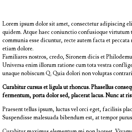
Lorem ipsum dolor sit amet, consectetur adipiscing elit
quidem. Atque haec coniunctio confusioque virtutum ta
communia esse dicuntur, recte autem facta et peccata 
etiam dolore.
Familiares nostros, credo, Sironem dicis et Philodem
Universa enim illorum ratione cum tota vestra conflig
unaque nobiscum Q. Quia dolori non voluptas contraria
Curabitur cursus et ligula ut rhoncus. Phasellus cons
fermentum, porta dolor sed, placerat lacus. Nunc at ris
Praesent tellus ipsum, luctus vel orci eget, facilisis p
Suspendisse malesuada bibendum est, at tempor purus frin
Curabitur maximus elementum mi non laoreet. Vivamus ia