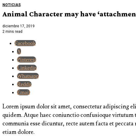
NOTICIAS
Animal Character may have ‘attachment 
diciembre 17, 2019
2 mins read
Facebook
X
Pinterest
Linkedin
Whatsapp
Reddit
Email
Lorem ipsum dolor sit amet, consectetur adipiscing elit
quidem. Atque haec coniunctio confusioque virtutum ta
communia esse dicuntur, recte autem facta et peccata 
etiam dolore.