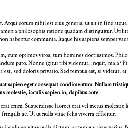
. Atqui eorum nihil est eius generis, ut sit in fine atq
men a philosophis ratione quadam distinguitur. Utilita
non habentur communia. Itaque his sapiens semper vacab
um, cum optimos viros, tum homines doctissimos. Philos
endum puto. Nonne igitur tibi videntur, inquit, mala? 
 est, sed doloris privatio. Sed tempus est, si videtur,
equat sapien eget consequat condimentum. Nullam tristi
us molestie, iaculis sapien in, dapibus ante.
lacerat enim. Suspendisse laoreet erat vel metus molestie
gilla ac. Ut ut nulla vitae felis viverra efficitur.
culis ex vitae nulla dictum, ac tempus risus varius. Nu