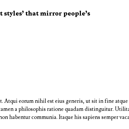
styles’ that mirror people’s
. Atqui eorum nihil est eius generis, ut sit in fine atq
men a philosophis ratione quadam distinguitur. Utilita
non habentur communia. Itaque his sapiens semper vacab