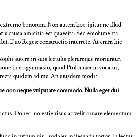
ue extrerno bonorum. Non autem hoc: igitur ne illud
tis causa amicitia est quaesita. Sed emolumenta
it. Duo Reges: constructio interrete. At enim hic
ophi autem in suis lectulis plerumque moriuntur.
Pisone in eo gymnasio, quod Ptolomaeum vocatur,
 et recta quidem ad me. An eiusdem modi?
que non neque vulputate commodo. Nulla eget dui
 luctus. Donec molestie risus ac velit ornare elementum.
nc in rutrum nisl, sodales malesuada tortor. In lectus