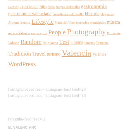
gastronomía
experiencia
eventos
fallas
fiesta
fuegos artificiales
gastronomía valenciana
Historia
Guardianes del Castillo
Hogueras
Lifestyle
música
Alicante
horario
Masía del Vino
mercados municipales
Photography
People
música Valencia
nacho golfe
Pirotecnia
Random
Test
Theme
Vulcano
Roig Arena
tomates
Tomatina
Valencia
Tradición
Travel
turismo
València
WordPress
[instagram-feed feed=[instagram-feed feed=2]]
[instagram-feed feed=[instagram-feed feed=1]]
[youtube-feed feed=1]
EL VALENCIANO