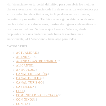
«El Valenciano» es tu portal definitivo para descubrir los mejores
planes y eventos en Valencia cada fin de semana. La web destaca por
su rica selección de actividades, incluyendo eventos culturales,
deportivos y recreativos. También ofrece guías detalladas de rutas
por la ciudad y sus alrededores, mostrando lugares emblemáticos y
rincones escondidos. Si buscas qué hacer en Valencia, desde
propuestas para una tarde tranquila hasta la aventura más
emocionante, «El Valenciano» tiene algo para todos.
CATEGORIES
ACTUALIDAD
2
AGENDA
2.159
AGENDA GASTRONÓMICA
37
ALICANTE
2
ARTÍCULOS
26
CANAL EDUCACIÓN
3
CANAL OCULTO
78
CANAL TURISMO
1
CASTELLÓN
1
CINE
1
COMUNIDAD VALENCIANA
36
CON NIÑOS
11
CONTES
1