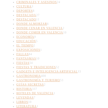
CRIMINALES Y ASESINOS
24
CULTURA
3
DEPORTES
8
DESTACADA
27
DESTACADO
11
DONDE ALMORZAR
6
DONDE CENAR EN VALENCIA
2
DONDE COMER EN VALENCIA
10
ECONOMÍA
9
EDUCACIÓN
5
EL TIEMPO
2
EXPOSICIONES
1
FALLAS
84
FANTASMAS
10
FIESTAS
54
FIESTAS Y TRADICIONES
52
GADGETS E INTELIGENCIA ARTIFICIAL
33
GASTRONOMIA
400
GASTRONOMÍA Y TURISMO
53
GUÍAS SECRETAS
2
HISTORIA
337
HOTELES DE VALENCIA
1
LEYENDAS
7
LIBROS
10
LITERATURA
1