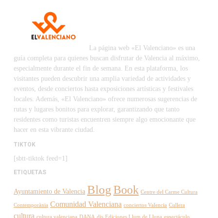
La página web «El Valenciano» es una
guía completa para quienes buscan disfrutar de Valencia al máximo,
especialmente durante el fin de semana. En esta plataforma, los
visitantes pueden descubrir una amplia variedad de actividades y
eventos, desde conciertos hasta exposiciones artísticas y festivales
locales. Además, «El Valenciano» ofrece numerosas sugerencias de
rutas y lugares bonitos para explorar, garantizando que tanto
residentes como turistas encuentren siempre algo emocionante que
hacer en esta vibrante ciudad.
TIKTOK
[sbtt-tiktok feed=1]
ETIQUETAS
Blog
Book
Ayuntamiento de Valencia
Centre del Carme Cultura
Comunidad Valenciana
Contemporània
conciertos Valencia
Cullera
cultura
cultura valenciana
DANA
djs
Ediciones Llum de Lluna
espectáculo