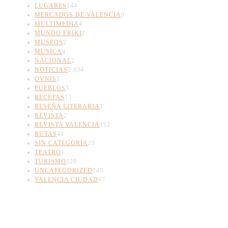
LUGARES
144
MERCADOS DE VALENCIA
9
MULTIMEDIA
4
MUNDO FRIKI
2
MUSEOS
2
MÚSICA
4
NACIONAL
2
NOTICIAS
2.034
OVNIS
5
PUEBLOS
5
RECETAS
13
RESEÑA LITERARIA
1
REVISTA
2
REVISTA VALENCIA
112
RUTAS
41
SIN CATEGORÍA
23
TEATRO
1
TURISMO
129
UNCATEGORIZED
145
VALENCIA CIUDAD
67