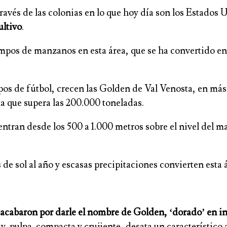
ravés de las colonias en lo que hoy día son los Estados 
ultivo
.
ampos de manzanos en esta área, que se ha convertido e
pos de fútbol, crecen las Golden de Val Venosta, en má
a que supera las 200.000 toneladas.
entran desde los 500 a 1.000 metros sobre el nivel del m
s de sol al año y escasas precipitaciones convierten esta
na acabaron por darle el nombre de Golden, ‘dorado’ en i
a y pulpa compacta y crujiente, desata un característic