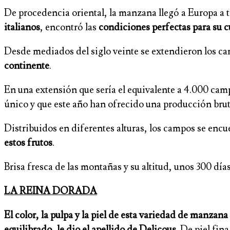
De procedencia oriental, la manzana llegó a Europa a t
italianos
, encontró las
condiciones perfectas para su c
Desde mediados del siglo veinte se extendieron los c
continente
.
En una extensión que sería el equivalente a 4.000 cam
único y que este año han ofrecido una producción brut
Distribuidos en diferentes alturas, los campos se encu
estos frutos
.
Brisa fresca de las montañas y su altitud, unos 300 día
LA REINA DORADA
El color, la pulpa y la piel de esta variedad de manza
equilibrado, le dio el apellido de Delicous
. De piel fin