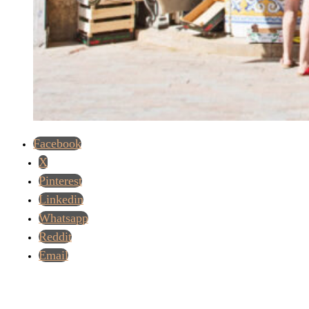
Facebook
X
Pinterest
Linkedin
Whatsapp
Reddit
Email