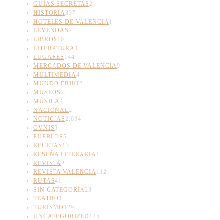
GUÍAS SECRETAS
2
HISTORIA
337
HOTELES DE VALENCIA
1
LEYENDAS
7
LIBROS
10
LITERATURA
1
LUGARES
144
MERCADOS DE VALENCIA
9
MULTIMEDIA
4
MUNDO FRIKI
2
MUSEOS
2
MÚSICA
4
NACIONAL
2
NOTICIAS
2.034
OVNIS
5
PUEBLOS
5
RECETAS
13
RESEÑA LITERARIA
1
REVISTA
2
REVISTA VALENCIA
112
RUTAS
41
SIN CATEGORÍA
23
TEATRO
1
TURISMO
129
UNCATEGORIZED
145