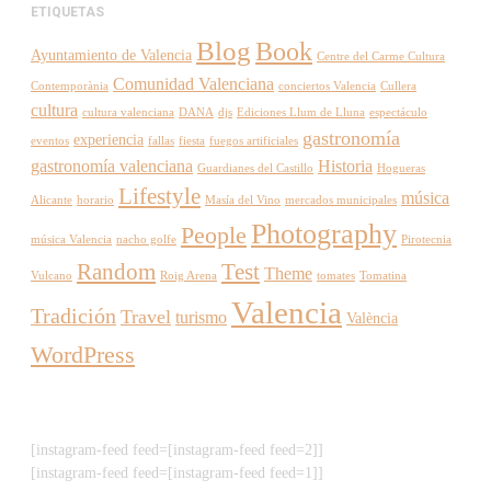
ETIQUETAS
Blog
Book
Ayuntamiento de Valencia
Centre del Carme Cultura
Comunidad Valenciana
Contemporània
conciertos Valencia
Cullera
cultura
cultura valenciana
DANA
djs
Ediciones Llum de Lluna
espectáculo
gastronomía
experiencia
eventos
fallas
fiesta
fuegos artificiales
gastronomía valenciana
Historia
Guardianes del Castillo
Hogueras
Lifestyle
música
Alicante
horario
Masía del Vino
mercados municipales
Photography
People
música Valencia
nacho golfe
Pirotecnia
Random
Test
Theme
Vulcano
Roig Arena
tomates
Tomatina
Valencia
Tradición
Travel
turismo
València
WordPress
[instagram-feed feed=[instagram-feed feed=2]]
[instagram-feed feed=[instagram-feed feed=1]]