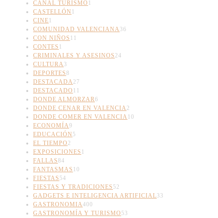
CANAL TURISMO
1
CASTELLÓN
1
CINE
1
COMUNIDAD VALENCIANA
36
CON NIÑOS
11
CONTES
1
CRIMINALES Y ASESINOS
24
CULTURA
3
DEPORTES
8
DESTACADA
27
DESTACADO
11
DONDE ALMORZAR
6
DONDE CENAR EN VALENCIA
2
DONDE COMER EN VALENCIA
10
ECONOMÍA
9
EDUCACIÓN
5
EL TIEMPO
2
EXPOSICIONES
1
FALLAS
84
FANTASMAS
10
FIESTAS
54
FIESTAS Y TRADICIONES
52
GADGETS E INTELIGENCIA ARTIFICIAL
33
GASTRONOMIA
400
GASTRONOMÍA Y TURISMO
53