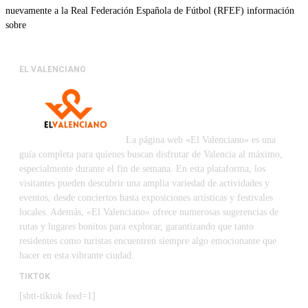
nuevamente a la Real Federación Española de Fútbol (RFEF) información
sobre
EL VALENCIANO
La página web «El Valenciano» es una
guía completa para quienes buscan disfrutar de Valencia al máximo,
especialmente durante el fin de semana. En esta plataforma, los
visitantes pueden descubrir una amplia variedad de actividades y
eventos, desde conciertos hasta exposiciones artísticas y festivales
locales. Además, «El Valenciano» ofrece numerosas sugerencias de
rutas y lugares bonitos para explorar, garantizando que tanto
residentes como turistas encuentren siempre algo emocionante que
hacer en esta vibrante ciudad.
TIKTOK
[sbtt-tiktok feed=1]