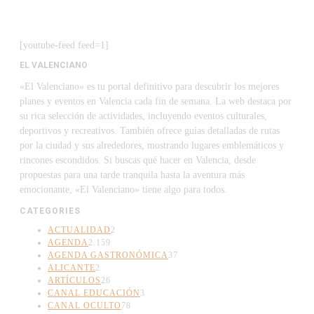
[youtube-feed feed=1]
EL VALENCIANO
«El Valenciano» es tu portal definitivo para descubrir los mejores
planes y eventos en Valencia cada fin de semana. La web destaca por
su rica selección de actividades, incluyendo eventos culturales,
deportivos y recreativos. También ofrece guías detalladas de rutas
por la ciudad y sus alrededores, mostrando lugares emblemáticos y
rincones escondidos. Si buscas qué hacer en Valencia, desde
propuestas para una tarde tranquila hasta la aventura más
emocionante, «El Valenciano» tiene algo para todos.
CATEGORIES
ACTUALIDAD
2
AGENDA
2.159
AGENDA GASTRONÓMICA
37
ALICANTE
2
ARTÍCULOS
26
CANAL EDUCACIÓN
3
CANAL OCULTO
78