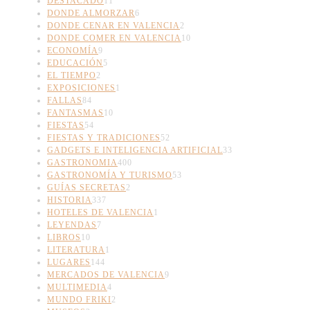
DESTACADO
11
DONDE ALMORZAR
6
DONDE CENAR EN VALENCIA
2
DONDE COMER EN VALENCIA
10
ECONOMÍA
9
EDUCACIÓN
5
EL TIEMPO
2
EXPOSICIONES
1
FALLAS
84
FANTASMAS
10
FIESTAS
54
FIESTAS Y TRADICIONES
52
GADGETS E INTELIGENCIA ARTIFICIAL
33
GASTRONOMIA
400
GASTRONOMÍA Y TURISMO
53
GUÍAS SECRETAS
2
HISTORIA
337
HOTELES DE VALENCIA
1
LEYENDAS
7
LIBROS
10
LITERATURA
1
LUGARES
144
MERCADOS DE VALENCIA
9
MULTIMEDIA
4
MUNDO FRIKI
2