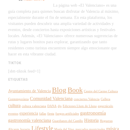
La página web «El Valenciano» es una
guía completa para quienes buscan disfrutar de Valencia al máximo,
especialmente durante el fin de semana. En esta plataforma, los
visitantes pueden descubrir una amplia variedad de actividades y
eventos, desde conciertos hasta exposiciones artísticas y festivales
locales. Además, «El Valenciano» ofrece numerosas sugerencias de
rutas y lugares bonitos para explorar, garantizando que tanto
residentes como turistas encuentren siempre algo emocionante que
hacer en esta vibrante ciudad.
TIKTOK
[sbtt-tiktok feed=1]
ETIQUETAS
Blog
Book
Ayuntamiento de Valencia
Centre del Carme Cultura
Comunidad Valenciana
Contemporània
conciertos Valencia
Cullera
cultura
cultura valenciana
DANA
djs
Ediciones Llum de Lluna
espectáculo
gastronomía
experiencia
eventos
fallas
fiesta
fuegos artificiales
gastronomía valenciana
Historia
Guardianes del Castillo
Hogueras
Lifestyle
música
Alicante
horario
Masía del Vino
mercados municipales