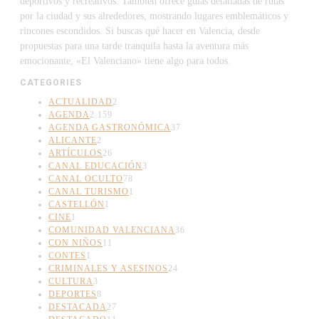
deportivos y recreativos. También ofrece guías detalladas de rutas
por la ciudad y sus alrededores, mostrando lugares emblemáticos y
rincones escondidos. Si buscas qué hacer en Valencia, desde
propuestas para una tarde tranquila hasta la aventura más
emocionante, «El Valenciano» tiene algo para todos.
CATEGORIES
ACTUALIDAD
2
AGENDA
2.159
AGENDA GASTRONÓMICA
37
ALICANTE
2
ARTÍCULOS
26
CANAL EDUCACIÓN
3
CANAL OCULTO
78
CANAL TURISMO
1
CASTELLÓN
1
CINE
1
COMUNIDAD VALENCIANA
36
CON NIÑOS
11
CONTES
1
CRIMINALES Y ASESINOS
24
CULTURA
3
DEPORTES
8
DESTACADA
27