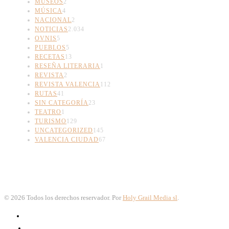
MUSEOS
2
MÚSICA
4
NACIONAL
2
NOTICIAS
2.034
OVNIS
5
PUEBLOS
5
RECETAS
13
RESEÑA LITERARIA
1
REVISTA
2
REVISTA VALENCIA
112
RUTAS
41
SIN CATEGORÍA
23
TEATRO
1
TURISMO
129
UNCATEGORIZED
145
VALENCIA CIUDAD
67
©
2026
Todos los derechos reservador. Por
Holy Grail Media sl
.