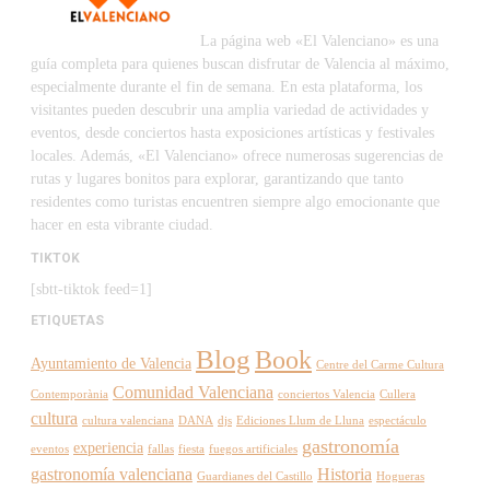
La página web «El Valenciano» es una
guía completa para quienes buscan disfrutar de Valencia al máximo,
especialmente durante el fin de semana. En esta plataforma, los
visitantes pueden descubrir una amplia variedad de actividades y
eventos, desde conciertos hasta exposiciones artísticas y festivales
locales. Además, «El Valenciano» ofrece numerosas sugerencias de
rutas y lugares bonitos para explorar, garantizando que tanto
residentes como turistas encuentren siempre algo emocionante que
hacer en esta vibrante ciudad.
TIKTOK
[sbtt-tiktok feed=1]
ETIQUETAS
Blog
Book
Ayuntamiento de Valencia
Centre del Carme Cultura
Comunidad Valenciana
Contemporània
conciertos Valencia
Cullera
cultura
cultura valenciana
DANA
djs
Ediciones Llum de Lluna
espectáculo
gastronomía
experiencia
eventos
fallas
fiesta
fuegos artificiales
gastronomía valenciana
Historia
Guardianes del Castillo
Hogueras