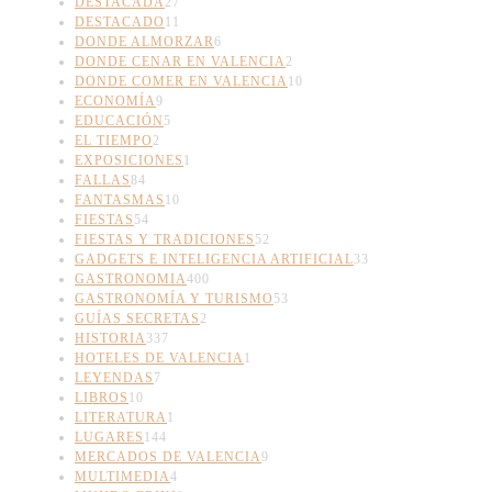
DESTACADA
27
DESTACADO
11
DONDE ALMORZAR
6
DONDE CENAR EN VALENCIA
2
DONDE COMER EN VALENCIA
10
ECONOMÍA
9
EDUCACIÓN
5
EL TIEMPO
2
EXPOSICIONES
1
FALLAS
84
FANTASMAS
10
FIESTAS
54
FIESTAS Y TRADICIONES
52
GADGETS E INTELIGENCIA ARTIFICIAL
33
GASTRONOMIA
400
GASTRONOMÍA Y TURISMO
53
GUÍAS SECRETAS
2
HISTORIA
337
HOTELES DE VALENCIA
1
LEYENDAS
7
LIBROS
10
LITERATURA
1
LUGARES
144
MERCADOS DE VALENCIA
9
MULTIMEDIA
4