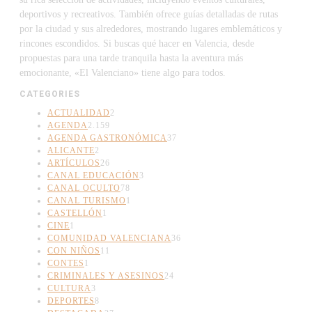
deportivos y recreativos. También ofrece guías detalladas de rutas
por la ciudad y sus alrededores, mostrando lugares emblemáticos y
rincones escondidos. Si buscas qué hacer en Valencia, desde
propuestas para una tarde tranquila hasta la aventura más
emocionante, «El Valenciano» tiene algo para todos.
CATEGORIES
ACTUALIDAD
2
AGENDA
2.159
AGENDA GASTRONÓMICA
37
ALICANTE
2
ARTÍCULOS
26
CANAL EDUCACIÓN
3
CANAL OCULTO
78
CANAL TURISMO
1
CASTELLÓN
1
CINE
1
COMUNIDAD VALENCIANA
36
CON NIÑOS
11
CONTES
1
CRIMINALES Y ASESINOS
24
CULTURA
3
DEPORTES
8