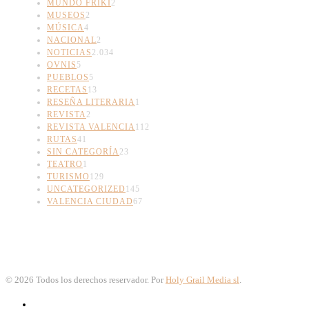
MUNDO FRIKI
2
MUSEOS
2
MÚSICA
4
NACIONAL
2
NOTICIAS
2.034
OVNIS
5
PUEBLOS
5
RECETAS
13
RESEÑA LITERARIA
1
REVISTA
2
REVISTA VALENCIA
112
RUTAS
41
SIN CATEGORÍA
23
TEATRO
1
TURISMO
129
UNCATEGORIZED
145
VALENCIA CIUDAD
67
©
2026
Todos los derechos reservador. Por
Holy Grail Media sl
.