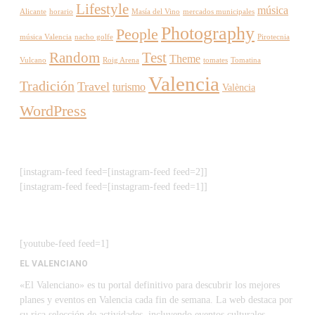
Lifestyle
música
Alicante
horario
Masía del Vino
mercados municipales
Photography
People
música Valencia
nacho golfe
Pirotecnia
Random
Test
Theme
Vulcano
Roig Arena
tomates
Tomatina
Valencia
Tradición
Travel
turismo
València
WordPress
[instagram-feed feed=[instagram-feed feed=2]]
[instagram-feed feed=[instagram-feed feed=1]]
[youtube-feed feed=1]
EL VALENCIANO
«El Valenciano» es tu portal definitivo para descubrir los mejores
planes y eventos en Valencia cada fin de semana. La web destaca por
su rica selección de actividades, incluyendo eventos culturales,