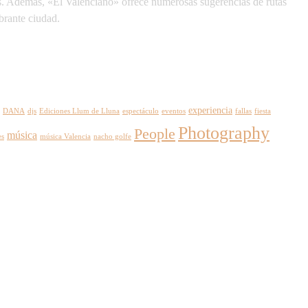
ales. Además, «El Valenciano» ofrece numerosas sugerencias de rutas
brante ciudad.
experiencia
DANA
djs
Ediciones Llum de Lluna
espectáculo
eventos
fallas
fiesta
Photography
People
música
es
música Valencia
nacho golfe