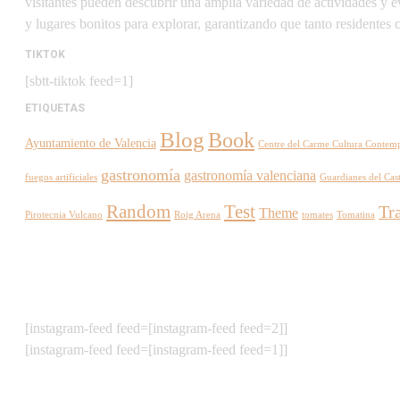
visitantes pueden descubrir una amplia variedad de actividades y e
y lugares bonitos para explorar, garantizando que tanto residentes
TIKTOK
[sbtt-tiktok feed=1]
ETIQUETAS
Blog
Book
Ayuntamiento de Valencia
Centre del Carme Cultura Contem
gastronomía
gastronomía valenciana
fuegos artificiales
Guardianes del Cast
Random
Test
Tr
Theme
Pirotecnia Vulcano
Roig Arena
tomates
Tomatina
[instagram-feed feed=[instagram-feed feed=2]]
[instagram-feed feed=[instagram-feed feed=1]]