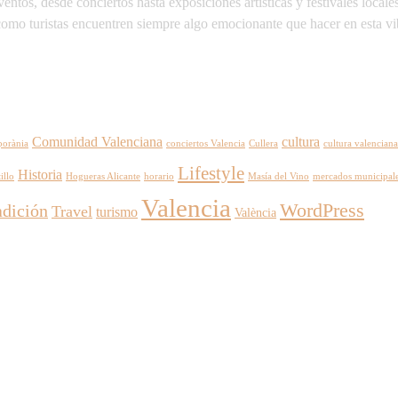
ventos, desde conciertos hasta exposiciones artísticas y festivales loc
 como turistas encuentren siempre algo emocionante que hacer en esta vi
Comunidad Valenciana
cultura
porània
conciertos Valencia
Cullera
cultura valenciana
Lifestyle
Historia
illo
Hogueras Alicante
horario
Masía del Vino
mercados municipal
Valencia
WordPress
adición
Travel
turismo
València