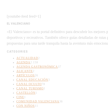
[youtube-feed feed=1]
EL VALENCIANO
«El Valenciano» es tu portal definitivo para descubrir los mejores 
deportivos y recreativos. También ofrece guías detalladas de rutas
propuestas para una tarde tranquila hasta la aventura más emociona
CATEGORIES
ACTUALIDAD
2
AGENDA
2.159
AGENDA GASTRONÓMICA
37
ALICANTE
2
ARTÍCULOS
26
CANAL EDUCACIÓN
3
CANAL OCULTO
78
CANAL TURISMO
1
CASTELLÓN
1
CINE
1
COMUNIDAD VALENCIANA
36
CON NIÑOS
11