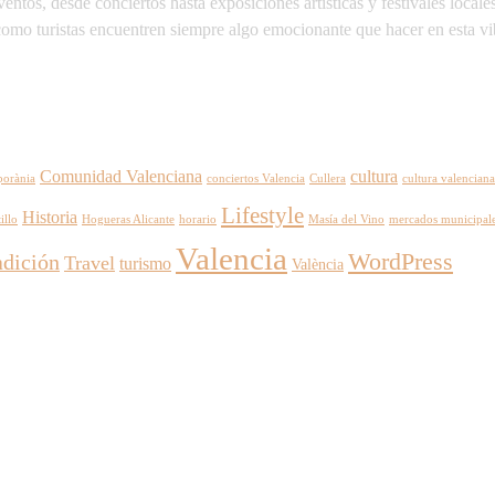
ventos, desde conciertos hasta exposiciones artísticas y festivales loc
 como turistas encuentren siempre algo emocionante que hacer en esta vi
Comunidad Valenciana
cultura
porània
conciertos Valencia
Cullera
cultura valenciana
Lifestyle
Historia
illo
Hogueras Alicante
horario
Masía del Vino
mercados municipal
Valencia
WordPress
adición
Travel
turismo
València