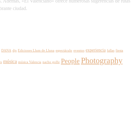
ales. Además, «El Valenciano» ofrece numerosas sugerencias de rutas
brante ciudad.
experiencia
DANA
djs
Ediciones Llum de Lluna
espectáculo
eventos
fallas
fiesta
Photography
People
música
es
música Valencia
nacho golfe