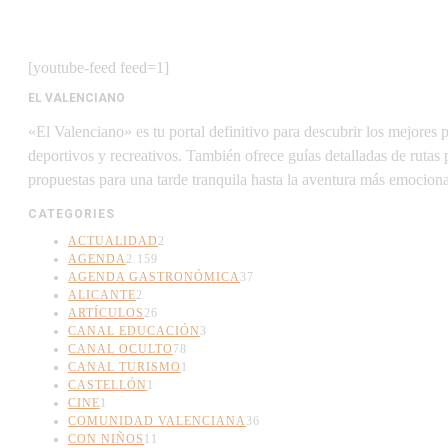
[youtube-feed feed=1]
EL VALENCIANO
«El Valenciano» es tu portal definitivo para descubrir los mejores 
deportivos y recreativos. También ofrece guías detalladas de rutas
propuestas para una tarde tranquila hasta la aventura más emociona
CATEGORIES
ACTUALIDAD
2
AGENDA
2.159
AGENDA GASTRONÓMICA
37
ALICANTE
2
ARTÍCULOS
26
CANAL EDUCACIÓN
3
CANAL OCULTO
78
CANAL TURISMO
1
CASTELLÓN
1
CINE
1
COMUNIDAD VALENCIANA
36
CON NIÑOS
11