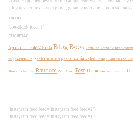
visitantes pueden descubrir una amplia variedad de actividades y e
y lugares bonitos para explorar, garantizando que tanto residentes
TIKTOK
[sbtt-tiktok feed=1]
ETIQUETAS
Blog
Book
Ayuntamiento de Valencia
Centre del Carme Cultura Contem
gastronomía
gastronomía valenciana
fuegos artificiales
Guardianes del Cast
Random
Test
Tr
Theme
Pirotecnia Vulcano
Roig Arena
tomates
Tomatina
[instagram-feed feed=[instagram-feed feed=2]]
[instagram-feed feed=[instagram-feed feed=1]]