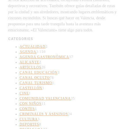
deportivos y recreativos. También ofrece guías detalladas de rutas
por la ciudad y sus alrededores, mostrando lugares emblemáticos y
rincones escondidos. Si buscas qué hacer en Valencia, desde
propuestas para una tarde tranquila hasta la aventura más
emocionante, «El Valenciano» tiene algo para todos.
CATEGORIES
ACTUALIDAD
2
AGENDA
2.159
AGENDA GASTRONÓMICA
37
ALICANTE
2
ARTÍCULOS
26
CANAL EDUCACIÓN
3
CANAL OCULTO
78
CANAL TURISMO
1
CASTELLÓN
1
CINE
1
COMUNIDAD VALENCIANA
35
CON NIÑOS
11
CONTES
1
CRIMINALES Y ASESINOS
24
CULTURA
3
DEPORTES
8