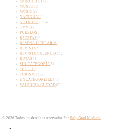
MUNDO FRIKI
2
MUSEOS
2
MÚSICA
4
NACIONAL
2
NOTICIAS
2.034
OVNIS
5
PUEBLOS
5
RECETAS
13
RESEÑA LITERARIA
1
REVISTA
2
REVISTA VALENCIA
112
RUTAS
41
SIN CATEGORÍA
23
TEATRO
1
TURISMO
129
UNCATEGORIZED
145
VALENCIA CIUDAD
67
©
2026
Todos los derechos reservador. Por
Holy Grail Media sl
.