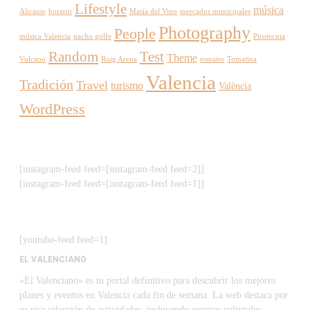
Lifestyle
música
Alicante
horario
Masía del Vino
mercados municipales
Photography
People
música Valencia
nacho golfe
Pirotecnia
Random
Test
Theme
Vulcano
Roig Arena
tomates
Tomatina
Valencia
Tradición
Travel
turismo
València
WordPress
[instagram-feed feed=[instagram-feed feed=2]]
[instagram-feed feed=[instagram-feed feed=1]]
[youtube-feed feed=1]
EL VALENCIANO
«El Valenciano» es tu portal definitivo para descubrir los mejores
planes y eventos en Valencia cada fin de semana. La web destaca por
su rica selección de actividades, incluyendo eventos culturales,