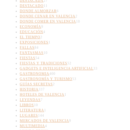
DESTACADA
27
DESTACADO
11
DONDE ALMORZAR
6
DONDE CENAR EN VALENCIA
2
DONDE COMER EN VALENCIA
10
ECONOMÍA
9
EDUCACIÓN
4
EL TIEMPO
2
EXPOSICIONES
1
FALLAS
84
FANTASMAS
10
FIESTAS
54
FIESTAS Y TRADICIONES
52
GADGETS E INTELIGENCIA ARTIFICIAL
33
GASTRONOMIA
400
GASTRONOMÍA Y TURISMO
53
GUÍAS SECRETAS
2
HISTORIA
337
HOTELES DE VALENCIA
1
LEYENDAS
7
LIBROS
10
LITERATURA
1
LUGARES
144
MERCADOS DE VALENCIA
9
MULTIMEDIA
4