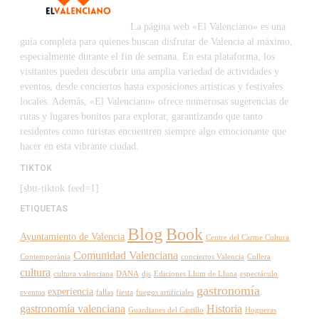
La página web «El Valenciano» es una
guía completa para quienes buscan disfrutar de Valencia al máximo,
especialmente durante el fin de semana. En esta plataforma, los
visitantes pueden descubrir una amplia variedad de actividades y
eventos, desde conciertos hasta exposiciones artísticas y festivales
locales. Además, «El Valenciano» ofrece numerosas sugerencias de
rutas y lugares bonitos para explorar, garantizando que tanto
residentes como turistas encuentren siempre algo emocionante que
hacer en esta vibrante ciudad.
TIKTOK
[sbtt-tiktok feed=1]
ETIQUETAS
Blog
Book
Ayuntamiento de Valencia
Centre del Carme Cultura
Comunidad Valenciana
Contemporània
conciertos Valencia
Cullera
cultura
cultura valenciana
DANA
djs
Ediciones Llum de Lluna
espectáculo
gastronomía
experiencia
eventos
fallas
fiesta
fuegos artificiales
gastronomía valenciana
Historia
Guardianes del Castillo
Hogueras