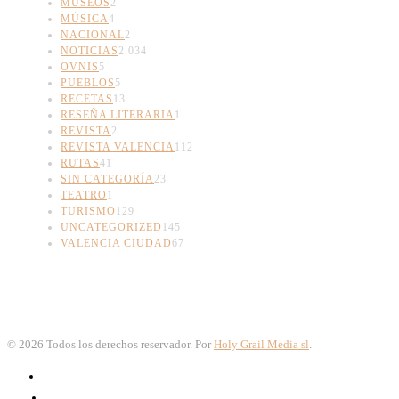
MUSEOS
2
MÚSICA
4
NACIONAL
2
NOTICIAS
2.034
OVNIS
5
PUEBLOS
5
RECETAS
13
RESEÑA LITERARIA
1
REVISTA
2
REVISTA VALENCIA
112
RUTAS
41
SIN CATEGORÍA
23
TEATRO
1
TURISMO
129
UNCATEGORIZED
145
VALENCIA CIUDAD
67
©
2026
Todos los derechos reservador. Por
Holy Grail Media sl
.