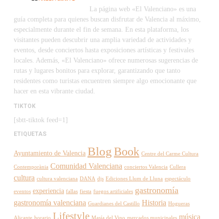
La página web «El Valenciano» es una
guía completa para quienes buscan disfrutar de Valencia al máximo,
especialmente durante el fin de semana. En esta plataforma, los
visitantes pueden descubrir una amplia variedad de actividades y
eventos, desde conciertos hasta exposiciones artísticas y festivales
locales. Además, «El Valenciano» ofrece numerosas sugerencias de
rutas y lugares bonitos para explorar, garantizando que tanto
residentes como turistas encuentren siempre algo emocionante que
hacer en esta vibrante ciudad.
TIKTOK
[sbtt-tiktok feed=1]
ETIQUETAS
Blog
Book
Ayuntamiento de Valencia
Centre del Carme Cultura
Comunidad Valenciana
Contemporània
conciertos Valencia
Cullera
cultura
cultura valenciana
DANA
djs
Ediciones Llum de Lluna
espectáculo
gastronomía
experiencia
eventos
fallas
fiesta
fuegos artificiales
gastronomía valenciana
Historia
Guardianes del Castillo
Hogueras
Lifestyle
música
Alicante
horario
Masía del Vino
mercados municipales