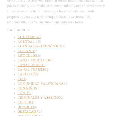
deportivos y recreativos. También ofrece guías detalladas de rutas
por la ciudad y sus alrededores, mostrando lugares emblemáticos y
rincones escondidos. Si buscas qué hacer en Valencia, desde
propuestas para una tarde tranquila hasta la aventura más
emocionante, «El Valenciano» tiene algo para todos.
CATEGORIES
ACTUALIDAD
2
AGENDA
2.159
AGENDA GASTRONÓMICA
37
ALICANTE
2
ARTÍCULOS
26
CANAL EDUCACIÓN
3
CANAL OCULTO
78
CANAL TURISMO
1
CASTELLÓN
1
CINE
1
COMUNIDAD VALENCIANA
35
CON NIÑOS
11
CONTES
1
CRIMINALES Y ASESINOS
24
CULTURA
3
DEPORTES
8
DESTACADA
27