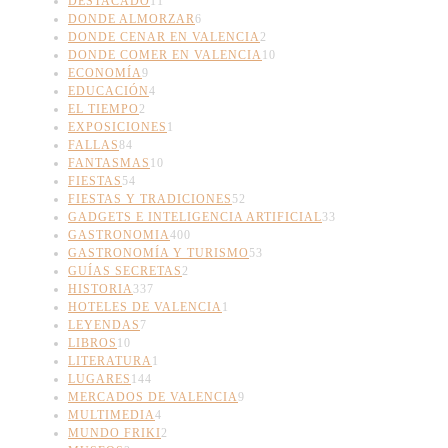
DESTACADO
11
DONDE ALMORZAR
6
DONDE CENAR EN VALENCIA
2
DONDE COMER EN VALENCIA
10
ECONOMÍA
9
EDUCACIÓN
4
EL TIEMPO
2
EXPOSICIONES
1
FALLAS
84
FANTASMAS
10
FIESTAS
54
FIESTAS Y TRADICIONES
52
GADGETS E INTELIGENCIA ARTIFICIAL
33
GASTRONOMIA
400
GASTRONOMÍA Y TURISMO
53
GUÍAS SECRETAS
2
HISTORIA
337
HOTELES DE VALENCIA
1
LEYENDAS
7
LIBROS
10
LITERATURA
1
LUGARES
144
MERCADOS DE VALENCIA
9
MULTIMEDIA
4
MUNDO FRIKI
2