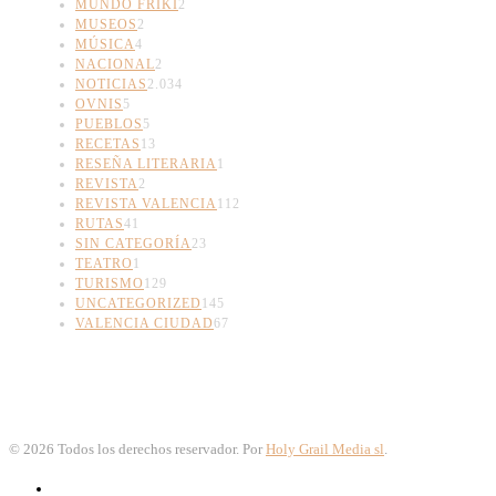
MUNDO FRIKI
2
MUSEOS
2
MÚSICA
4
NACIONAL
2
NOTICIAS
2.034
OVNIS
5
PUEBLOS
5
RECETAS
13
RESEÑA LITERARIA
1
REVISTA
2
REVISTA VALENCIA
112
RUTAS
41
SIN CATEGORÍA
23
TEATRO
1
TURISMO
129
UNCATEGORIZED
145
VALENCIA CIUDAD
67
©
2026
Todos los derechos reservador. Por
Holy Grail Media sl
.