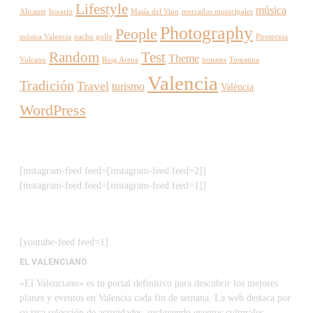
Lifestyle
música
Alicante
horario
Masía del Vino
mercados municipales
Photography
People
música Valencia
nacho golfe
Pirotecnia
Random
Test
Theme
Vulcano
Roig Arena
tomates
Tomatina
Valencia
Tradición
Travel
turismo
València
WordPress
[instagram-feed feed=[instagram-feed feed=2]]
[instagram-feed feed=[instagram-feed feed=1]]
[youtube-feed feed=1]
EL VALENCIANO
«El Valenciano» es tu portal definitivo para descubrir los mejores
planes y eventos en Valencia cada fin de semana. La web destaca por
su rica selección de actividades, incluyendo eventos culturales,