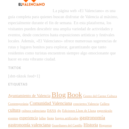
La página web «El Valenciano» es una
guía completa para quienes buscan disfrutar de Valencia al máximo,
especialmente durante el fin de semana. En esta plataforma, los
visitantes pueden descubrir una amplia variedad de actividades y
eventos, desde conciertos hasta exposiciones artísticas y festivales
locales. Además, «El Valenciano» ofrece numerosas sugerencias de
rutas y lugares bonitos para explorar, garantizando que tanto
residentes como turistas encuentren siempre algo emocionante que
hacer en esta vibrante ciudad.
TIKTOK
[sbtt-tiktok feed=1]
ETIQUETAS
Blog
Book
Ayuntamiento de Valencia
Centre del Carme Cultura
Comunidad Valenciana
Contemporània
conciertos Valencia
Cullera
cultura
cultura valenciana
DANA
djs
Ediciones Llum de Lluna
espectáculo
gastronomía
experiencia
eventos
fallas
fiesta
fuegos artificiales
gastronomía valenciana
Historia
Guardianes del Castillo
Hogueras