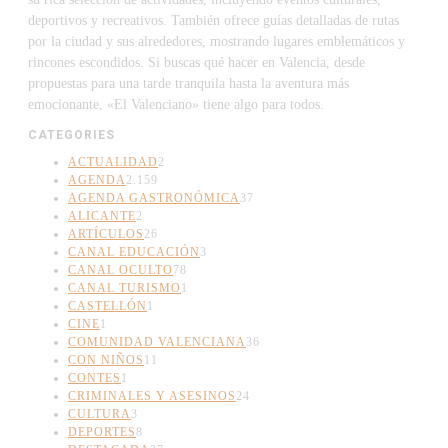
deportivos y recreativos. También ofrece guías detalladas de rutas
por la ciudad y sus alrededores, mostrando lugares emblemáticos y
rincones escondidos. Si buscas qué hacer en Valencia, desde
propuestas para una tarde tranquila hasta la aventura más
emocionante, «El Valenciano» tiene algo para todos.
CATEGORIES
ACTUALIDAD
2
AGENDA
2.159
AGENDA GASTRONÓMICA
37
ALICANTE
2
ARTÍCULOS
26
CANAL EDUCACIÓN
3
CANAL OCULTO
78
CANAL TURISMO
1
CASTELLÓN
1
CINE
1
COMUNIDAD VALENCIANA
36
CON NIÑOS
11
CONTES
1
CRIMINALES Y ASESINOS
24
CULTURA
3
DEPORTES
8