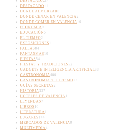
DESTACADA
27
DESTACADO
11
DONDE ALMORZAR
6
DONDE CENAR EN VALENCIA
2
DONDE COMER EN VALENCIA
10
ECONOMÍA
9
EDUCACIÓN
5
EL TIEMPO
2
EXPOSICIONES
1
FALLAS
84
FANTASMAS
10
FIESTAS
54
FIESTAS Y TRADICIONES
52
GADGETS E INTELIGENCIA ARTIFICIAL
33
GASTRONOMIA
400
GASTRONOMÍA Y TURISMO
53
GUÍAS SECRETAS
2
HISTORIA
337
HOTELES DE VALENCIA
1
LEYENDAS
7
LIBROS
10
LITERATURA
1
LUGARES
144
MERCADOS DE VALENCIA
9
MULTIMEDIA
4