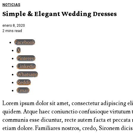
NOTICIAS
Simple & Elegant Wedding Dresses
enero 8, 2020
2 mins read
Facebook
X
Pinterest
Linkedin
Whatsapp
Reddit
Email
Lorem ipsum dolor sit amet, consectetur adipiscing elit
quidem. Atque haec coniunctio confusioque virtutum ta
communia esse dicuntur, recte autem facta et peccata 
etiam dolore. Familiares nostros, credo, Sironem dic