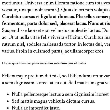
moriuntur. Universa enim illorum ratione cum tota ve
vocatur, unaque nobiscum Q. Quia dolori non voluptas c
Curabitur cursus et ligula ut rhoncus. Phasellus cons
fermentum, porta dolor sed, placerat lacus. Nunc at ris
Suspendisse laoreet erat vel metus molestie luctus. Do
ac. Ut ut nulla vitae felis viverra efficitur. Curabitu
rutrum nisl, sodales malesuada tortor. In lectus dui, 
varius. Proin in euismod purus, ac ullamcorper eros.
Donec quis diam nec purus maximus interdum quis id metus.
Pellentesque pretium dui nisl, sed bibendum tortor variu
a sem dignissim laoreet at eu elit. Sed mattis magna ve
Nulla pellentesque lectus a sem dignissim laoreet a
Sed mattis magna vehicula dictum cursus.
Nulla ac imperdiet justo.