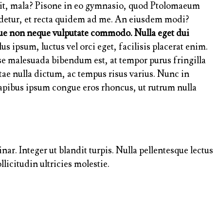
quit, mala? Pisone in eo gymnasio, quod Ptolomaeum
videtur, et recta quidem ad me. An eiusdem modi?
que non neque vulputate commodo. Nulla eget dui
us ipsum, luctus vel orci eget, facilisis placerat enim.
se malesuada bibendum est, at tempor purus fringilla
itae nulla dictum, ac tempus risus varius. Nunc in
dapibus ipsum congue eros rhoncus, ut rutrum nulla
nar. Integer ut blandit turpis. Nulla pellentesque lectus
licitudin ultricies molestie.