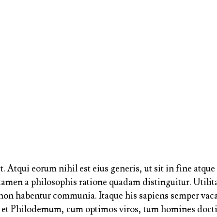
. Atqui eorum nihil est eius generis, ut sit in fine atq
men a philosophis ratione quadam distinguitur. Utilita
non habentur communia. Itaque his sapiens semper vacab
is et Philodemum, cum optimos viros, tum homines docti