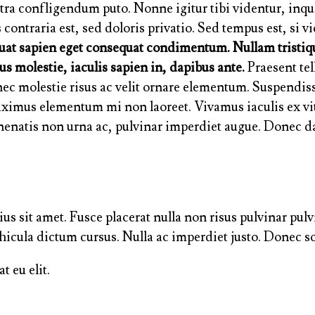
stra confligendum puto. Nonne igitur tibi videntur, in
ontraria est, sed doloris privatio. Sed tempus est, si 
equat sapien eget consequat condimentum. Nullam tristi
us molestie, iaculis sapien in, dapibus ante.
Praesent tell
nec molestie risus ac velit ornare elementum. Suspendis
r maximus elementum mi non laoreet. Vivamus iaculis ex v
venenatis non urna ac, pulvinar imperdiet augue. Donec 
s sit amet. Fusce placerat nulla non risus pulvinar pulvi
hicula dictum cursus. Nulla ac imperdiet justo. Donec sol
t eu elit.