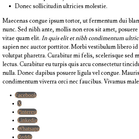
Donec sollicitudin ultricies molestie.
Maecenas congue ipsum tortor, ut fermentum dui blan
nunc. Sed nibh ante, mollis non eros sit amet, posuere b
vitae quam elit.
In quis elit et nibh condimentum ultrice
sapien nec auctor porttitor. Morbi vestibulum libero 
volutpat pharetra. Curabitur mi felis, scelerisque sed m
lectus. Curabitur eu turpis quis arcu consectetur tinci
nulla. Donec dapibus posuere ligula vel congue. Mauris
condimentum viverra orci nec faucibus. Vivamus malesu
Facebook
X
Pinterest
Linkedin
Whatsapp
Reddit