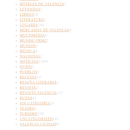
HOTELES DE VALENCIA
1
LEYENDAS
7
LIBROS
10
LITERATURA
1
LUGARES
144
MERCADOS DE VALENCIA
9
MULTIMEDIA
4
MUNDO FRIKI
2
MUSEOS
2
MÚSICA
4
NACIONAL
2
NOTICIAS
2.034
OVNIS
5
PUEBLOS
5
RECETAS
13
RESEÑA LITERARIA
1
REVISTA
2
REVISTA VALENCIA
112
RUTAS
41
SIN CATEGORÍA
23
TEATRO
1
TURISMO
129
UNCATEGORIZED
145
VALENCIA CIUDAD
67