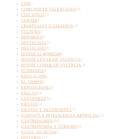
CINE
1
COMUNIDAD VALENCIANA
36
CON NIÑOS
11
CONTES
1
CRIMINALES Y ASESINOS
24
CULTURA
3
DEPORTES
8
DESTACADA
27
DESTACADO
11
DONDE ALMORZAR
6
DONDE CENAR EN VALENCIA
2
DONDE COMER EN VALENCIA
10
ECONOMÍA
9
EDUCACIÓN
5
EL TIEMPO
2
EXPOSICIONES
1
FALLAS
84
FANTASMAS
10
FIESTAS
54
FIESTAS Y TRADICIONES
52
GADGETS E INTELIGENCIA ARTIFICIAL
33
GASTRONOMIA
400
GASTRONOMÍA Y TURISMO
53
GUÍAS SECRETAS
2
HISTORIA
337