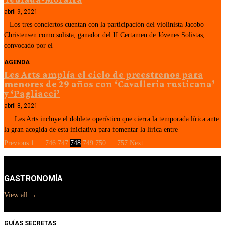
abril 9, 2021
– Los tres conciertos cuentan con la participación del violinista Jacobo
Christensen como solista, ganador del II Certamen de Jóvenes Solistas,
convocado por el
AGENDA
Les Arts amplía el ciclo de preestrenos para
menores de 29 años con ‘Cavalleria rusticana’
y ‘Pagliacci’
abril 8, 2021
· Les Arts incluye el doblete operístico que cierra la temporada lírica ante
la gran acogida de esta iniciativa para fomentar la lírica entre
Previous
1
…
746
747
748
749
750
…
757
Next
GASTRONOMÍA
View all →
GUÍAS SECRETAS