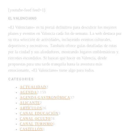
[youtube-feed feed=1]
EL VALENCIANO
«El Valenciano» es tu portal definitivo para descubrir los mejores
planes y eventos en Valencia cada fin de semana. La web destaca por
su rica selección de actividades, incluyendo eventos culturales,
deportivos y recreativos. También ofrece guías detalladas de rutas
por la ciudad y sus alrededores, mostrando lugares emblemáticos y
rincones escondidos. Si buscas qué hacer en Valencia, desde
propuestas para una tarde tranquila hasta la aventura más
emocionante, «El Valenciano» tiene algo para todos.
CATEGORIES
ACTUALIDAD
2
AGENDA
2.159
AGENDA GASTRONÓMICA
37
ALICANTE
2
ARTÍCULOS
26
CANAL EDUCACIÓN
3
CANAL OCULTO
78
CANAL TURISMO
1
CASTELLÓN
1