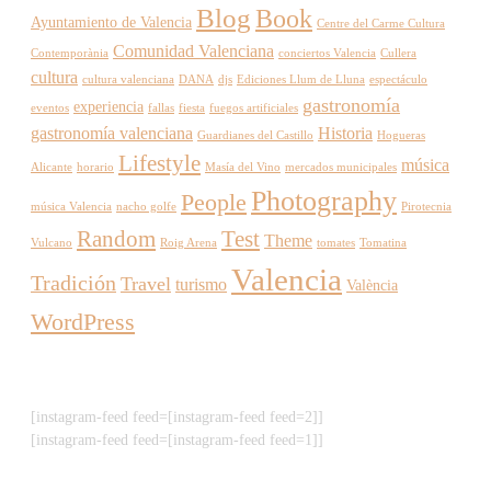
Blog
Book
Ayuntamiento de Valencia
Centre del Carme Cultura
Comunidad Valenciana
Contemporània
conciertos Valencia
Cullera
cultura
cultura valenciana
DANA
djs
Ediciones Llum de Lluna
espectáculo
gastronomía
experiencia
eventos
fallas
fiesta
fuegos artificiales
gastronomía valenciana
Historia
Guardianes del Castillo
Hogueras
Lifestyle
música
Alicante
horario
Masía del Vino
mercados municipales
Photography
People
música Valencia
nacho golfe
Pirotecnia
Random
Test
Theme
Vulcano
Roig Arena
tomates
Tomatina
Valencia
Tradición
Travel
turismo
València
WordPress
[instagram-feed feed=[instagram-feed feed=2]]
[instagram-feed feed=[instagram-feed feed=1]]