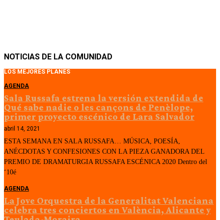
NOTICIAS DE LA COMUNIDAD
LOS MEJORES PLANES
AGENDA
Sala Russafa estrena la versión extendida de
Qué sabe nadie o les cançons de Penèlope,
primer proyecto escénico de Lara Salvador
abril 14, 2021
ESTA SEMANA EN SALA RUSSAFA… MÚSICA, POESÍA,
ANÉCDOTAS Y CONFESIONES CON LA PIEZA GANADORA DEL
PREMIO DE DRAMATURGIA RUSSAFA ESCÉNICA 2020 Dentro del
‘10é
AGENDA
La Jove Orquestra de la Generalitat Valenciana
celebra tres conciertos en València, Alicante y
Teulada-Moraira