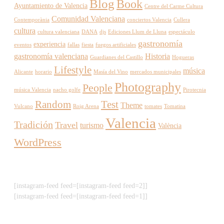
Blog
Book
Ayuntamiento de Valencia
Centre del Carme Cultura
Comunidad Valenciana
Contemporània
conciertos Valencia
Cullera
cultura
cultura valenciana
DANA
djs
Ediciones Llum de Lluna
espectáculo
gastronomía
experiencia
eventos
fallas
fiesta
fuegos artificiales
gastronomía valenciana
Historia
Guardianes del Castillo
Hogueras
Lifestyle
música
Alicante
horario
Masía del Vino
mercados municipales
Photography
People
música Valencia
nacho golfe
Pirotecnia
Random
Test
Theme
Vulcano
Roig Arena
tomates
Tomatina
Valencia
Tradición
Travel
turismo
València
WordPress
[instagram-feed feed=[instagram-feed feed=2]]
[instagram-feed feed=[instagram-feed feed=1]]