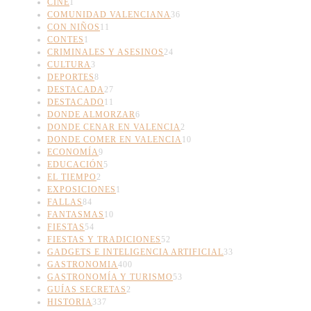
CINE
1
COMUNIDAD VALENCIANA
36
CON NIÑOS
11
CONTES
1
CRIMINALES Y ASESINOS
24
CULTURA
3
DEPORTES
8
DESTACADA
27
DESTACADO
11
DONDE ALMORZAR
6
DONDE CENAR EN VALENCIA
2
DONDE COMER EN VALENCIA
10
ECONOMÍA
9
EDUCACIÓN
5
EL TIEMPO
2
EXPOSICIONES
1
FALLAS
84
FANTASMAS
10
FIESTAS
54
FIESTAS Y TRADICIONES
52
GADGETS E INTELIGENCIA ARTIFICIAL
33
GASTRONOMIA
400
GASTRONOMÍA Y TURISMO
53
GUÍAS SECRETAS
2
HISTORIA
337