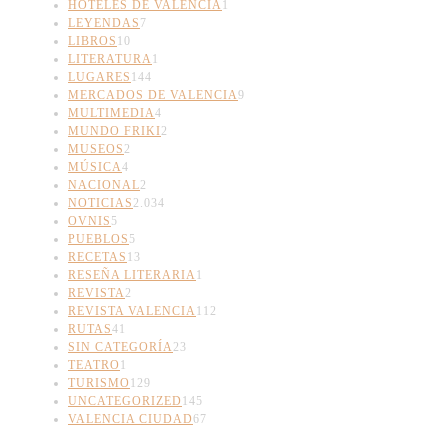
HOTELES DE VALENCIA
1
LEYENDAS
7
LIBROS
10
LITERATURA
1
LUGARES
144
MERCADOS DE VALENCIA
9
MULTIMEDIA
4
MUNDO FRIKI
2
MUSEOS
2
MÚSICA
4
NACIONAL
2
NOTICIAS
2.034
OVNIS
5
PUEBLOS
5
RECETAS
13
RESEÑA LITERARIA
1
REVISTA
2
REVISTA VALENCIA
112
RUTAS
41
SIN CATEGORÍA
23
TEATRO
1
TURISMO
129
UNCATEGORIZED
145
VALENCIA CIUDAD
67