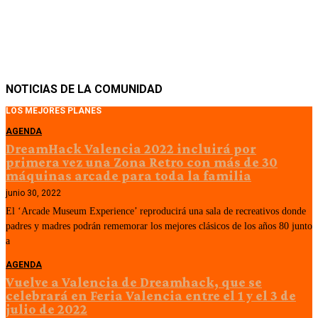
NOTICIAS DE LA COMUNIDAD
LOS MEJORES PLANES
AGENDA
DreamHack Valencia 2022 incluirá por
primera vez una Zona Retro con más de 30
máquinas arcade para toda la familia
junio 30, 2022
El ‘Arcade Museum Experience’ reproducirá una sala de recreativos donde
padres y madres podrán rememorar los mejores clásicos de los años 80 junto
a
AGENDA
Vuelve a Valencia de Dreamhack, que se
celebrará en Feria Valencia entre el 1 y el 3 de
julio de 2022