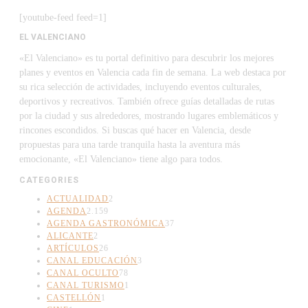
[youtube-feed feed=1]
EL VALENCIANO
«El Valenciano» es tu portal definitivo para descubrir los mejores
planes y eventos en Valencia cada fin de semana. La web destaca por
su rica selección de actividades, incluyendo eventos culturales,
deportivos y recreativos. También ofrece guías detalladas de rutas
por la ciudad y sus alrededores, mostrando lugares emblemáticos y
rincones escondidos. Si buscas qué hacer en Valencia, desde
propuestas para una tarde tranquila hasta la aventura más
emocionante, «El Valenciano» tiene algo para todos.
CATEGORIES
ACTUALIDAD
2
AGENDA
2.159
AGENDA GASTRONÓMICA
37
ALICANTE
2
ARTÍCULOS
26
CANAL EDUCACIÓN
3
CANAL OCULTO
78
CANAL TURISMO
1
CASTELLÓN
1