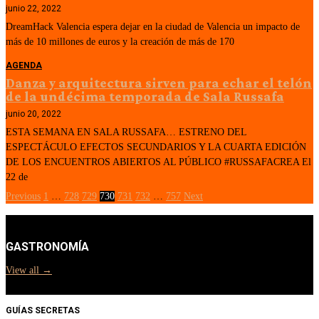
junio 22, 2022
DreamHack Valencia espera dejar en la ciudad de Valencia un impacto de
más de 10 millones de euros y la creación de más de 170
AGENDA
Danza y arquitectura sirven para echar el telón
de la undécima temporada de Sala Russafa
junio 20, 2022
ESTA SEMANA EN SALA RUSSAFA… ESTRENO DEL
ESPECTÁCULO EFECTOS SECUNDARIOS Y LA CUARTA EDICIÓN
DE LOS ENCUENTROS ABIERTOS AL PÚBLICO #RUSSAFACREA El
22 de
Previous
1
…
728
729
730
731
732
…
757
Next
GASTRONOMÍA
View all →
GUÍAS SECRETAS