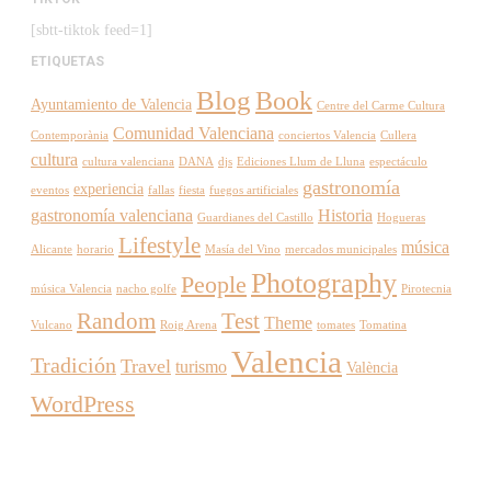
[sbtt-tiktok feed=1]
ETIQUETAS
Blog
Book
Ayuntamiento de Valencia
Centre del Carme Cultura
Comunidad Valenciana
Contemporània
conciertos Valencia
Cullera
cultura
cultura valenciana
DANA
djs
Ediciones Llum de Lluna
espectáculo
gastronomía
experiencia
eventos
fallas
fiesta
fuegos artificiales
gastronomía valenciana
Historia
Guardianes del Castillo
Hogueras
Lifestyle
música
Alicante
horario
Masía del Vino
mercados municipales
Photography
People
música Valencia
nacho golfe
Pirotecnia
Random
Test
Theme
Vulcano
Roig Arena
tomates
Tomatina
Valencia
Tradición
Travel
turismo
València
WordPress