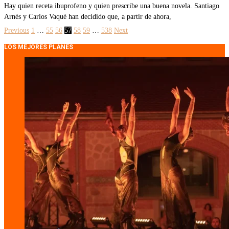
Hay quien receta ibuprofeno y quien prescribe una buena novela. Santiago
Arnés y Carlos Vaqué han decidido que, a partir de ahora,
Previous
1
…
55
56
57
58
59
…
538
Next
LOS MEJORES PLANES