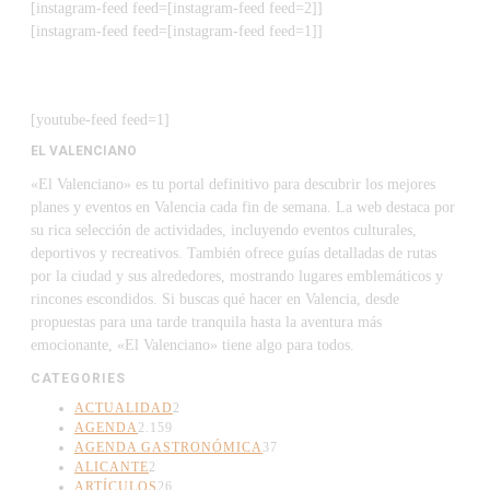
[instagram-feed feed=[instagram-feed feed=2]]
[instagram-feed feed=[instagram-feed feed=1]]
[youtube-feed feed=1]
EL VALENCIANO
«El Valenciano» es tu portal definitivo para descubrir los mejores
planes y eventos en Valencia cada fin de semana. La web destaca por
su rica selección de actividades, incluyendo eventos culturales,
deportivos y recreativos. También ofrece guías detalladas de rutas
por la ciudad y sus alrededores, mostrando lugares emblemáticos y
rincones escondidos. Si buscas qué hacer en Valencia, desde
propuestas para una tarde tranquila hasta la aventura más
emocionante, «El Valenciano» tiene algo para todos.
CATEGORIES
ACTUALIDAD
2
AGENDA
2.159
AGENDA GASTRONÓMICA
37
ALICANTE
2
ARTÍCULOS
26