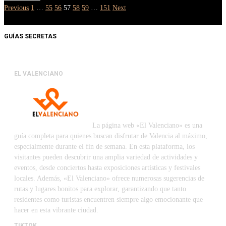
Previous
1
…
55
56
57
58
59
…
151
Next
GUÍAS SECRETAS
EL VALENCIANO
La página web «El Valenciano» es una
guía completa para quienes buscan disfrutar de Valencia al máximo,
especialmente durante el fin de semana. En esta plataforma, los
visitantes pueden descubrir una amplia variedad de actividades y
eventos, desde conciertos hasta exposiciones artísticas y festivales
locales. Además, «El Valenciano» ofrece numerosas sugerencias de
rutas y lugares bonitos para explorar, garantizando que tanto
residentes como turistas encuentren siempre algo emocionante que
hacer en esta vibrante ciudad.
TIKTOK