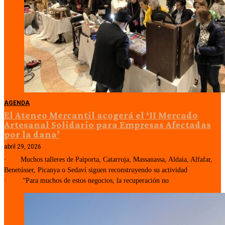
AGENDA
El Ateneo Mercantil acogerá el ‘II Mercado
Artesanal Solidario para Empresas Afectadas
por la dana’
abril 29, 2026
· Muchos talleres de Paiporta, Catarroja, Massanassa, Aldaia, Alfafar,
Benetússer, Picanya o Sedaví siguen reconstruyendo su actividad
· “Para muchos de estos negocios, la recuperación no