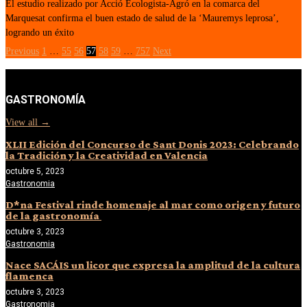
El estudio realizado por Acció Ecologista-Agró en la comarca del
Marquesat confirma el buen estado de salud de la ‘Mauremys leprosa’,
logrando un éxito
Previous
1
…
55
56
57
58
59
…
757
Next
GASTRONOMÍA
View all →
XLII Edición del Concurso de Sant Donis 2023: Celebrando
la Tradición y la Creatividad en Valencia
octubre 5, 2023
Gastronomia
D*na Festival rinde homenaje al mar como origen y futuro
de la gastronomía
octubre 3, 2023
Gastronomia
Nace SACÁIS un licor que expresa la amplitud de la cultura
flamenca
octubre 3, 2023
Gastronomia