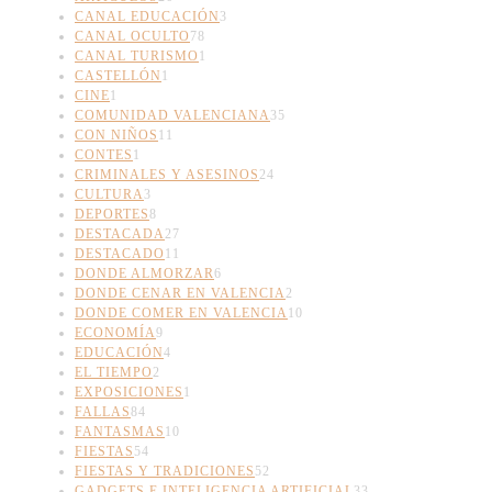
CANAL EDUCACIÓN
3
CANAL OCULTO
78
CANAL TURISMO
1
CASTELLÓN
1
CINE
1
COMUNIDAD VALENCIANA
35
CON NIÑOS
11
CONTES
1
CRIMINALES Y ASESINOS
24
CULTURA
3
DEPORTES
8
DESTACADA
27
DESTACADO
11
DONDE ALMORZAR
6
DONDE CENAR EN VALENCIA
2
DONDE COMER EN VALENCIA
10
ECONOMÍA
9
EDUCACIÓN
4
EL TIEMPO
2
EXPOSICIONES
1
FALLAS
84
FANTASMAS
10
FIESTAS
54
FIESTAS Y TRADICIONES
52
GADGETS E INTELIGENCIA ARTIFICIAL
33