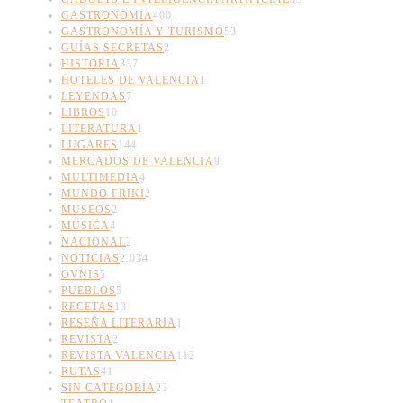
GASTRONOMIA
400
GASTRONOMÍA Y TURISMO
53
GUÍAS SECRETAS
2
HISTORIA
337
HOTELES DE VALENCIA
1
LEYENDAS
7
LIBROS
10
LITERATURA
1
LUGARES
144
MERCADOS DE VALENCIA
9
MULTIMEDIA
4
MUNDO FRIKI
2
MUSEOS
2
MÚSICA
4
NACIONAL
2
NOTICIAS
2.034
OVNIS
5
PUEBLOS
5
RECETAS
13
RESEÑA LITERARIA
1
REVISTA
2
REVISTA VALENCIA
112
RUTAS
41
SIN CATEGORÍA
23