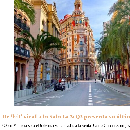
De ‘hit’ viral a la Sala La 3: Q2 presenta su úl
Q2 en Valencia solo el 6 de marzo: entradas a la venta. Curro García es un j