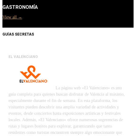
GASTRONOMÍA
View all →
GUÍAS SECRETAS
EL VALENCIANO
La página web «El Valenciano» es una
guía completa para quienes buscan disfrutar de Valencia al máximo,
especialmente durante el fin de semana. En esta plataforma, los
visitantes pueden descubrir una amplia variedad de actividades y
eventos, desde conciertos hasta exposiciones artísticas y festivales
locales. Además, «El Valenciano» ofrece numerosas sugerencias de
rutas y lugares bonitos para explorar, garantizando que tanto
residentes como turistas encuentren siempre algo emocionante que