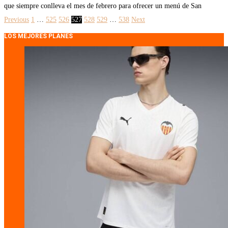
que siempre conlleva el mes de febrero para ofrecer un menú de San
Previous
1
…
525
526
527
528
529
…
538
Next
LOS MEJORES PLANES