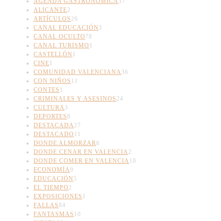
AGENDA GASTRONÓMICA
37
ALICANTE
2
ARTÍCULOS
26
CANAL EDUCACIÓN
3
CANAL OCULTO
78
CANAL TURISMO
1
CASTELLÓN
1
CINE
1
COMUNIDAD VALENCIANA
36
CON NIÑOS
11
CONTES
1
CRIMINALES Y ASESINOS
24
CULTURA
3
DEPORTES
8
DESTACADA
27
DESTACADO
11
DONDE ALMORZAR
6
DONDE CENAR EN VALENCIA
2
DONDE COMER EN VALENCIA
10
ECONOMÍA
9
EDUCACIÓN
5
EL TIEMPO
2
EXPOSICIONES
1
FALLAS
84
FANTASMAS
10