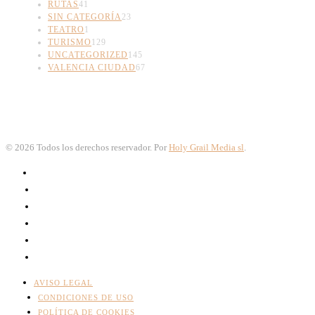
RUTAS
41
SIN CATEGORÍA
23
TEATRO
1
TURISMO
129
UNCATEGORIZED
145
VALENCIA CIUDAD
67
©
2026
Todos los derechos reservador. Por
Holy Grail Media sl
.
AVISO LEGAL
CONDICIONES DE USO
POLÍTICA DE COOKIES