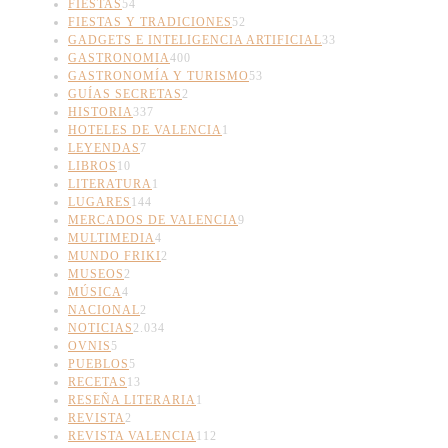
FIESTAS
54
FIESTAS Y TRADICIONES
52
GADGETS E INTELIGENCIA ARTIFICIAL
33
GASTRONOMIA
400
GASTRONOMÍA Y TURISMO
53
GUÍAS SECRETAS
2
HISTORIA
337
HOTELES DE VALENCIA
1
LEYENDAS
7
LIBROS
10
LITERATURA
1
LUGARES
144
MERCADOS DE VALENCIA
9
MULTIMEDIA
4
MUNDO FRIKI
2
MUSEOS
2
MÚSICA
4
NACIONAL
2
NOTICIAS
2.034
OVNIS
5
PUEBLOS
5
RECETAS
13
RESEÑA LITERARIA
1
REVISTA
2
REVISTA VALENCIA
112