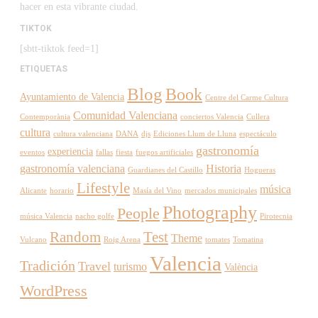
hacer en esta vibrante ciudad.
TIKTOK
[sbtt-tiktok feed=1]
ETIQUETAS
Blog
Book
Ayuntamiento de Valencia
Centre del Carme Cultura
Comunidad Valenciana
Contemporània
conciertos Valencia
Cullera
cultura
cultura valenciana
DANA
djs
Ediciones Llum de Lluna
espectáculo
gastronomía
experiencia
eventos
fallas
fiesta
fuegos artificiales
gastronomía valenciana
Historia
Guardianes del Castillo
Hogueras
Lifestyle
música
Alicante
horario
Masía del Vino
mercados municipales
Photography
People
música Valencia
nacho golfe
Pirotecnia
Random
Test
Theme
Vulcano
Roig Arena
tomates
Tomatina
Valencia
Tradición
Travel
turismo
València
WordPress