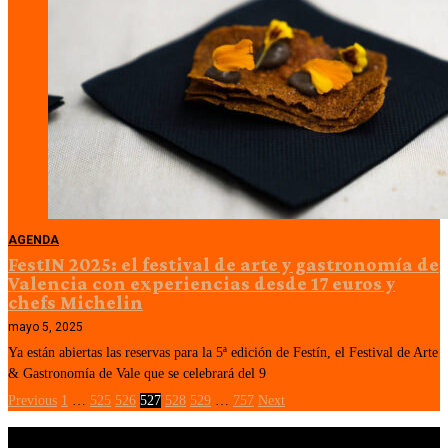
AGENDA
FestIN 2025: el festival de arte y gastronomía de
Valencia con experiencias desde 17 euros y
chefs Michelin
mayo 5, 2025
Ya están abiertas las reservas para la 5ª edición de Festín, el Festival de Arte
& Gastronomía de Vale que se celebrará del 9
Previous
1
…
525
526
527
528
529
…
757
Next