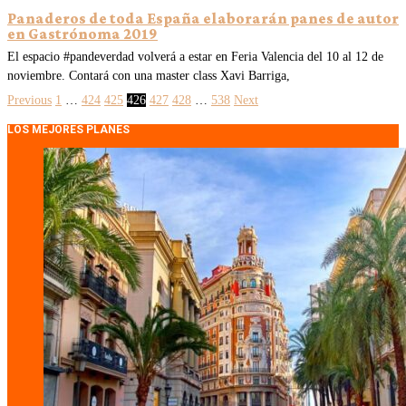
Panaderos de toda España elaborarán panes de autor
en Gastrónoma 2019
El espacio #pandeverdad volverá a estar en Feria Valencia del 10 al 12 de
noviembre. Contará con una master class Xavi Barriga,
Previous
1
…
424
425
426
427
428
…
538
Next
LOS MEJORES PLANES