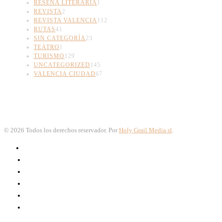
RESEÑA LITERARIA
1
REVISTA
2
REVISTA VALENCIA
112
RUTAS
41
SIN CATEGORÍA
23
TEATRO
1
TURISMO
129
UNCATEGORIZED
145
VALENCIA CIUDAD
67
©
2026
Todos los derechos reservador. Por
Holy Grail Media sl
.