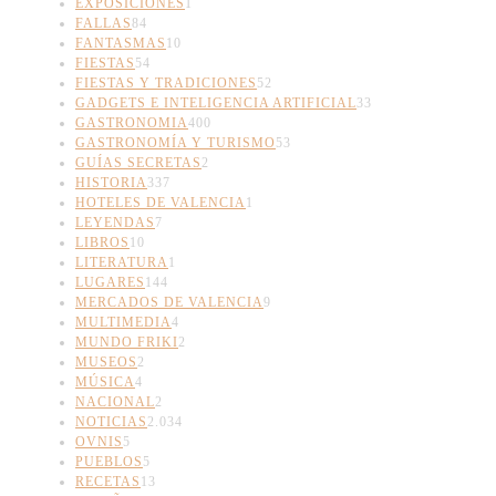
EXPOSICIONES
1
FALLAS
84
FANTASMAS
10
FIESTAS
54
FIESTAS Y TRADICIONES
52
GADGETS E INTELIGENCIA ARTIFICIAL
33
GASTRONOMIA
400
GASTRONOMÍA Y TURISMO
53
GUÍAS SECRETAS
2
HISTORIA
337
HOTELES DE VALENCIA
1
LEYENDAS
7
LIBROS
10
LITERATURA
1
LUGARES
144
MERCADOS DE VALENCIA
9
MULTIMEDIA
4
MUNDO FRIKI
2
MUSEOS
2
MÚSICA
4
NACIONAL
2
NOTICIAS
2.034
OVNIS
5
PUEBLOS
5
RECETAS
13