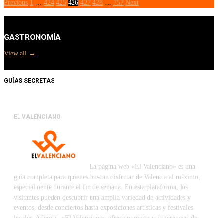
Previous
1
…
424
425
426
427
428
…
757
Next
GASTRONOMÍA
View all →
GUÍAS SECRETAS
EL VALENCIANO
La página web «El Valenciano» es una
guía completa para quienes buscan disfrutar de Valencia al máximo,
especialmente durante el fin de semana. En esta plataforma, los
visitantes pueden descubrir una amplia variedad de actividades y
eventos, desde conciertos hasta exposiciones artísticas y festivales
locales. Además, «El Valenciano» ofrece numerosas sugerencias de