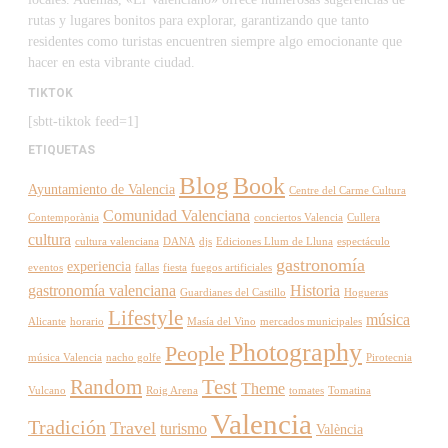
rutas y lugares bonitos para explorar, garantizando que tanto
residentes como turistas encuentren siempre algo emocionante que
hacer en esta vibrante ciudad.
TIKTOK
[sbtt-tiktok feed=1]
ETIQUETAS
Blog
Book
Ayuntamiento de Valencia
Centre del Carme Cultura
Comunidad Valenciana
Contemporània
conciertos Valencia
Cullera
cultura
cultura valenciana
DANA
djs
Ediciones Llum de Lluna
espectáculo
gastronomía
experiencia
eventos
fallas
fiesta
fuegos artificiales
gastronomía valenciana
Historia
Guardianes del Castillo
Hogueras
Lifestyle
música
Alicante
horario
Masía del Vino
mercados municipales
Photography
People
música Valencia
nacho golfe
Pirotecnia
Random
Test
Theme
Vulcano
Roig Arena
tomates
Tomatina
Valencia
Tradición
Travel
turismo
València