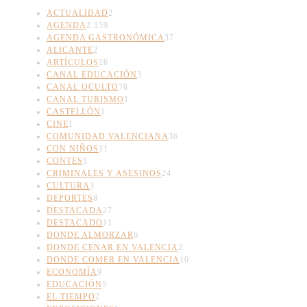
ACTUALIDAD
2
AGENDA
2.159
AGENDA GASTRONÓMICA
37
ALICANTE
2
ARTÍCULOS
26
CANAL EDUCACIÓN
3
CANAL OCULTO
78
CANAL TURISMO
1
CASTELLÓN
1
CINE
1
COMUNIDAD VALENCIANA
36
CON NIÑOS
11
CONTES
1
CRIMINALES Y ASESINOS
24
CULTURA
3
DEPORTES
8
DESTACADA
27
DESTACADO
11
DONDE ALMORZAR
6
DONDE CENAR EN VALENCIA
2
DONDE COMER EN VALENCIA
10
ECONOMÍA
9
EDUCACIÓN
5
EL TIEMPO
2