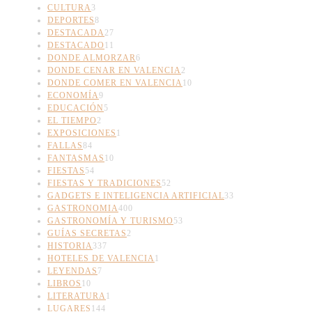
CULTURA
3
DEPORTES
8
DESTACADA
27
DESTACADO
11
DONDE ALMORZAR
6
DONDE CENAR EN VALENCIA
2
DONDE COMER EN VALENCIA
10
ECONOMÍA
9
EDUCACIÓN
5
EL TIEMPO
2
EXPOSICIONES
1
FALLAS
84
FANTASMAS
10
FIESTAS
54
FIESTAS Y TRADICIONES
52
GADGETS E INTELIGENCIA ARTIFICIAL
33
GASTRONOMIA
400
GASTRONOMÍA Y TURISMO
53
GUÍAS SECRETAS
2
HISTORIA
337
HOTELES DE VALENCIA
1
LEYENDAS
7
LIBROS
10
LITERATURA
1
LUGARES
144