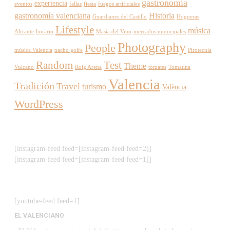
gastronomía
experiencia
eventos
fallas
fiesta
fuegos artificiales
gastronomía valenciana
Historia
Guardianes del Castillo
Hogueras
Lifestyle
música
Alicante
horario
Masía del Vino
mercados municipales
Photography
People
música Valencia
nacho golfe
Pirotecnia
Random
Test
Theme
Vulcano
Roig Arena
tomates
Tomatina
Valencia
Tradición
Travel
turismo
València
WordPress
[instagram-feed feed=[instagram-feed feed=2]]
[instagram-feed feed=[instagram-feed feed=1]]
[youtube-feed feed=1]
EL VALENCIANO