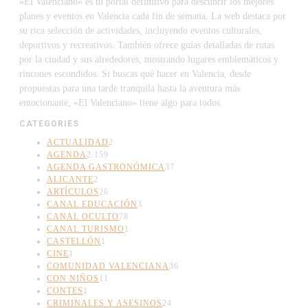
«El Valenciano» es tu portal definitivo para descubrir los mejores
planes y eventos en Valencia cada fin de semana. La web destaca por
su rica selección de actividades, incluyendo eventos culturales,
deportivos y recreativos. También ofrece guías detalladas de rutas
por la ciudad y sus alrededores, mostrando lugares emblemáticos y
rincones escondidos. Si buscas qué hacer en Valencia, desde
propuestas para una tarde tranquila hasta la aventura más
emocionante, «El Valenciano» tiene algo para todos.
CATEGORIES
ACTUALIDAD
2
AGENDA
2.159
AGENDA GASTRONÓMICA
37
ALICANTE
2
ARTÍCULOS
26
CANAL EDUCACIÓN
3
CANAL OCULTO
78
CANAL TURISMO
1
CASTELLÓN
1
CINE
1
COMUNIDAD VALENCIANA
36
CON NIÑOS
11
CONTES
1
CRIMINALES Y ASESINOS
24