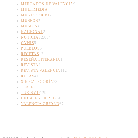
MERCADOS DE VALENCIA
9
MULTIMEDIA
4
MUNDO FRIKI
2
MUSEOS
2
MÚSICA
4
NACIONAL
2
NOTICIAS
2.034
OVNIS
5
PUEBLOS
5
RECETAS
13
RESEÑA LITERARIA
1
REVISTA
2
REVISTA VALENCIA
112
RUTAS
41
SIN CATEGORÍA
23
TEATRO
1
TURISMO
129
UNCATEGORIZED
145
VALENCIA CIUDAD
67