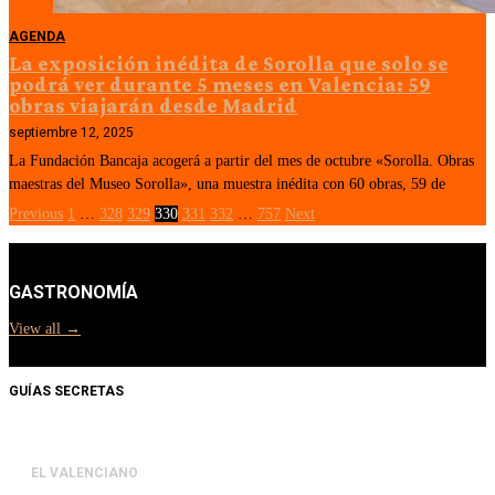
AGENDA
La exposición inédita de Sorolla que solo se
podrá ver durante 5 meses en Valencia: 59
obras viajarán desde Madrid
septiembre 12, 2025
La Fundación Bancaja acogerá a partir del mes de octubre «Sorolla. Obras
maestras del Museo Sorolla», una muestra inédita con 60 obras, 59 de
Previous
1
…
328
329
330
331
332
…
757
Next
GASTRONOMÍA
View all →
GUÍAS SECRETAS
EL VALENCIANO