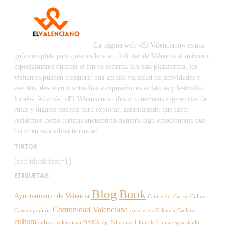
La página web «El Valenciano» es una
guía completa para quienes buscan disfrutar de Valencia al máximo,
especialmente durante el fin de semana. En esta plataforma, los
visitantes pueden descubrir una amplia variedad de actividades y
eventos, desde conciertos hasta exposiciones artísticas y festivales
locales. Además, «El Valenciano» ofrece numerosas sugerencias de
rutas y lugares bonitos para explorar, garantizando que tanto
residentes como turistas encuentren siempre algo emocionante que
hacer en esta vibrante ciudad.
TIKTOK
[sbtt-tiktok feed=1]
ETIQUETAS
Blog
Book
Ayuntamiento de Valencia
Centre del Carme Cultura
Comunidad Valenciana
Contemporània
conciertos Valencia
Cullera
cultura
cultura valenciana
DANA
djs
Ediciones Llum de Lluna
espectáculo