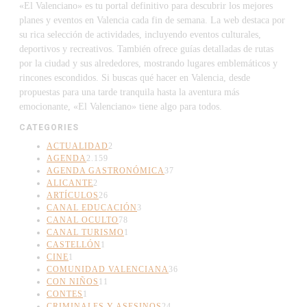
«El Valenciano» es tu portal definitivo para descubrir los mejores
planes y eventos en Valencia cada fin de semana. La web destaca por
su rica selección de actividades, incluyendo eventos culturales,
deportivos y recreativos. También ofrece guías detalladas de rutas
por la ciudad y sus alrededores, mostrando lugares emblemáticos y
rincones escondidos. Si buscas qué hacer en Valencia, desde
propuestas para una tarde tranquila hasta la aventura más
emocionante, «El Valenciano» tiene algo para todos.
CATEGORIES
ACTUALIDAD
2
AGENDA
2.159
AGENDA GASTRONÓMICA
37
ALICANTE
2
ARTÍCULOS
26
CANAL EDUCACIÓN
3
CANAL OCULTO
78
CANAL TURISMO
1
CASTELLÓN
1
CINE
1
COMUNIDAD VALENCIANA
36
CON NIÑOS
11
CONTES
1
CRIMINALES Y ASESINOS
24