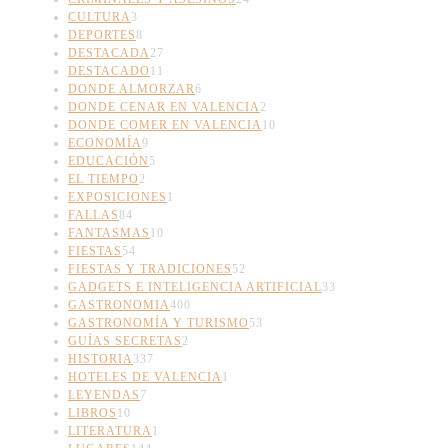
CULTURA
3
DEPORTES
8
DESTACADA
27
DESTACADO
11
DONDE ALMORZAR
6
DONDE CENAR EN VALENCIA
2
DONDE COMER EN VALENCIA
10
ECONOMÍA
9
EDUCACIÓN
5
EL TIEMPO
2
EXPOSICIONES
1
FALLAS
84
FANTASMAS
10
FIESTAS
54
FIESTAS Y TRADICIONES
52
GADGETS E INTELIGENCIA ARTIFICIAL
33
GASTRONOMIA
400
GASTRONOMÍA Y TURISMO
53
GUÍAS SECRETAS
2
HISTORIA
337
HOTELES DE VALENCIA
1
LEYENDAS
7
LIBROS
10
LITERATURA
1