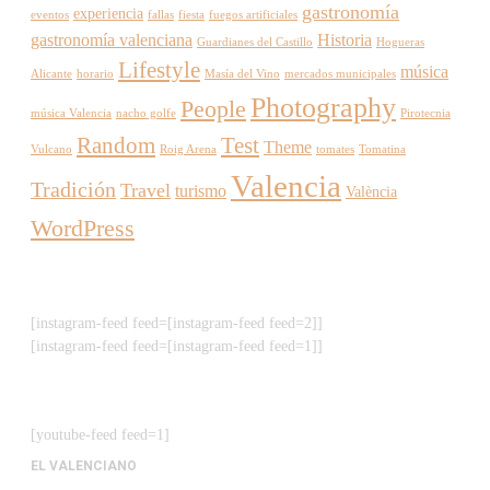
gastronomía
experiencia
eventos
fallas
fiesta
fuegos artificiales
gastronomía valenciana
Historia
Guardianes del Castillo
Hogueras
Lifestyle
música
Alicante
horario
Masía del Vino
mercados municipales
Photography
People
música Valencia
nacho golfe
Pirotecnia
Random
Test
Theme
Vulcano
Roig Arena
tomates
Tomatina
Valencia
Tradición
Travel
turismo
València
WordPress
[instagram-feed feed=[instagram-feed feed=2]]
[instagram-feed feed=[instagram-feed feed=1]]
[youtube-feed feed=1]
EL VALENCIANO