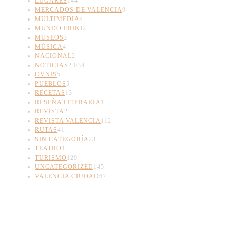
LUGARES
144
MERCADOS DE VALENCIA
9
MULTIMEDIA
4
MUNDO FRIKI
2
MUSEOS
2
MÚSICA
4
NACIONAL
2
NOTICIAS
2.034
OVNIS
5
PUEBLOS
5
RECETAS
13
RESEÑA LITERARIA
1
REVISTA
2
REVISTA VALENCIA
112
RUTAS
41
SIN CATEGORÍA
23
TEATRO
1
TURISMO
129
UNCATEGORIZED
145
VALENCIA CIUDAD
67