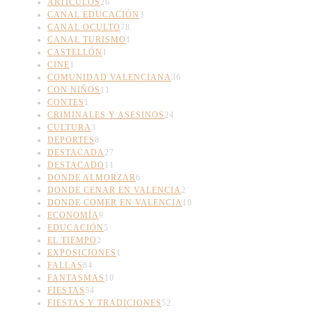
ARTÍCULOS
26
CANAL EDUCACIÓN
3
CANAL OCULTO
78
CANAL TURISMO
1
CASTELLÓN
1
CINE
1
COMUNIDAD VALENCIANA
36
CON NIÑOS
11
CONTES
1
CRIMINALES Y ASESINOS
24
CULTURA
3
DEPORTES
8
DESTACADA
27
DESTACADO
11
DONDE ALMORZAR
6
DONDE CENAR EN VALENCIA
2
DONDE COMER EN VALENCIA
10
ECONOMÍA
9
EDUCACIÓN
5
EL TIEMPO
2
EXPOSICIONES
1
FALLAS
84
FANTASMAS
10
FIESTAS
54
FIESTAS Y TRADICIONES
52