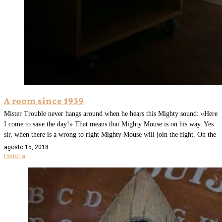
A room since 1939
Mister Trouble never hangs around when he hears this Mighty sound: «Here
I come to save the day!» That means that Mighty Mouse is on his way. Yes
sir, when there is a wrong to right Mighty Mouse will join the fight. On the
agosto 15, 2018
Historia