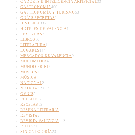
GADGETS E INTELIGENCIA ARTIFICIAL
33
GASTRONOMIA
400
GASTRONOMÍA Y TURISMO
53
GUÍAS SECRETAS
2
HISTORIA
337
HOTELES DE VALENCIA
1
LEYENDAS
7
LIBROS
10
LITERATURA
1
LUGARES
144
MERCADOS DE VALENCIA
9
MULTIMEDIA
4
MUNDO FRIKI
2
MUSEOS
2
MÚSICA
4
NACIONAL
2
NOTICIAS
2.034
OVNIS
5
PUEBLOS
5
RECETAS
13
RESEÑA LITERARIA
1
REVISTA
2
REVISTA VALENCIA
112
RUTAS
41
SIN CATEGORÍA
23