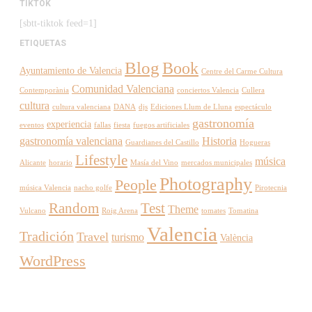
TIKTOK
[sbtt-tiktok feed=1]
ETIQUETAS
Blog
Book
Ayuntamiento de Valencia
Centre del Carme Cultura
Comunidad Valenciana
Contemporània
conciertos Valencia
Cullera
cultura
cultura valenciana
DANA
djs
Ediciones Llum de Lluna
espectáculo
gastronomía
experiencia
eventos
fallas
fiesta
fuegos artificiales
gastronomía valenciana
Historia
Guardianes del Castillo
Hogueras
Lifestyle
música
Alicante
horario
Masía del Vino
mercados municipales
Photography
People
música Valencia
nacho golfe
Pirotecnia
Random
Test
Theme
Vulcano
Roig Arena
tomates
Tomatina
Valencia
Tradición
Travel
turismo
València
WordPress