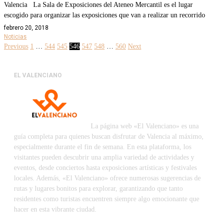
Valencia La Sala de Exposiciones del Ateneo Mercantil es el lugar
escogido para organizar las exposiciones que van a realizar un recorrido
febrero 20, 2018
Noticias
Previous
1
…
544
545
546
547
548
…
560
Next
EL VALENCIANO
La página web «El Valenciano» es una
guía completa para quienes buscan disfrutar de Valencia al máximo,
especialmente durante el fin de semana. En esta plataforma, los
visitantes pueden descubrir una amplia variedad de actividades y
eventos, desde conciertos hasta exposiciones artísticas y festivales
locales. Además, «El Valenciano» ofrece numerosas sugerencias de
rutas y lugares bonitos para explorar, garantizando que tanto
residentes como turistas encuentren siempre algo emocionante que
hacer en esta vibrante ciudad.