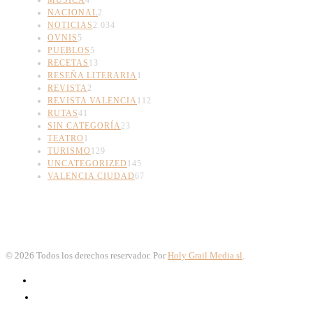
MÚSICA
4
NACIONAL
2
NOTICIAS
2.034
OVNIS
5
PUEBLOS
5
RECETAS
13
RESEÑA LITERARIA
1
REVISTA
2
REVISTA VALENCIA
112
RUTAS
41
SIN CATEGORÍA
23
TEATRO
1
TURISMO
129
UNCATEGORIZED
145
VALENCIA CIUDAD
67
©
2026
Todos los derechos reservador. Por
Holy Grail Media sl
.