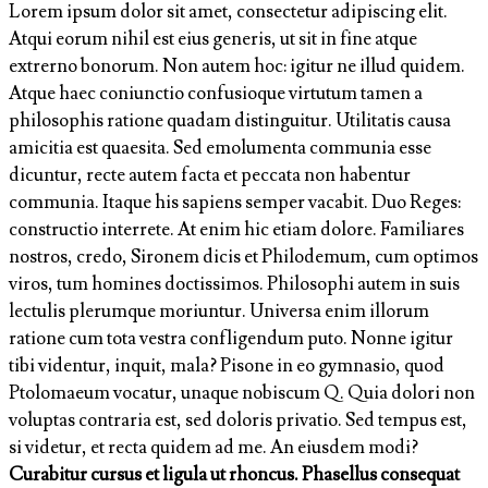
Lorem ipsum dolor sit amet, consectetur adipiscing elit.
Atqui eorum nihil est eius generis, ut sit in fine atque
extrerno bonorum. Non autem hoc: igitur ne illud quidem.
Atque haec coniunctio confusioque virtutum tamen a
philosophis ratione quadam distinguitur. Utilitatis causa
amicitia est quaesita. Sed emolumenta communia esse
dicuntur, recte autem facta et peccata non habentur
communia. Itaque his sapiens semper vacabit. Duo Reges:
constructio interrete. At enim hic etiam dolore. Familiares
nostros, credo, Sironem dicis et Philodemum, cum optimos
viros, tum homines doctissimos. Philosophi autem in suis
lectulis plerumque moriuntur. Universa enim illorum
ratione cum tota vestra confligendum puto. Nonne igitur
tibi videntur, inquit, mala? Pisone in eo gymnasio, quod
Ptolomaeum vocatur, unaque nobiscum Q. Quia dolori non
voluptas contraria est, sed doloris privatio. Sed tempus est,
si videtur, et recta quidem ad me. An eiusdem modi?
Curabitur cursus et ligula ut rhoncus. Phasellus consequat