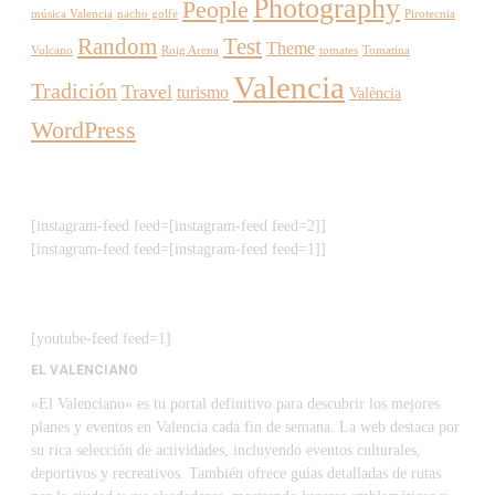
Photography
People
música Valencia
nacho golfe
Pirotecnia
Random
Test
Theme
Vulcano
Roig Arena
tomates
Tomatina
Valencia
Tradición
Travel
turismo
València
WordPress
[instagram-feed feed=[instagram-feed feed=2]]
[instagram-feed feed=[instagram-feed feed=1]]
[youtube-feed feed=1]
EL VALENCIANO
«El Valenciano» es tu portal definitivo para descubrir los mejores
planes y eventos en Valencia cada fin de semana. La web destaca por
su rica selección de actividades, incluyendo eventos culturales,
deportivos y recreativos. También ofrece guías detalladas de rutas