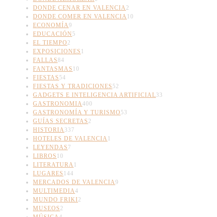
DONDE CENAR EN VALENCIA
2
DONDE COMER EN VALENCIA
10
ECONOMÍA
9
EDUCACIÓN
5
EL TIEMPO
2
EXPOSICIONES
1
FALLAS
84
FANTASMAS
10
FIESTAS
54
FIESTAS Y TRADICIONES
52
GADGETS E INTELIGENCIA ARTIFICIAL
33
GASTRONOMIA
400
GASTRONOMÍA Y TURISMO
53
GUÍAS SECRETAS
2
HISTORIA
337
HOTELES DE VALENCIA
1
LEYENDAS
7
LIBROS
10
LITERATURA
1
LUGARES
144
MERCADOS DE VALENCIA
9
MULTIMEDIA
4
MUNDO FRIKI
2
MUSEOS
2