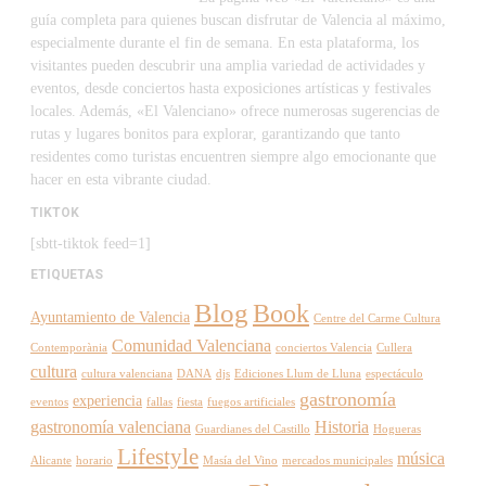
guía completa para quienes buscan disfrutar de Valencia al máximo,
especialmente durante el fin de semana. En esta plataforma, los
visitantes pueden descubrir una amplia variedad de actividades y
eventos, desde conciertos hasta exposiciones artísticas y festivales
locales. Además, «El Valenciano» ofrece numerosas sugerencias de
rutas y lugares bonitos para explorar, garantizando que tanto
residentes como turistas encuentren siempre algo emocionante que
hacer en esta vibrante ciudad.
TIKTOK
[sbtt-tiktok feed=1]
ETIQUETAS
Blog
Book
Ayuntamiento de Valencia
Centre del Carme Cultura
Comunidad Valenciana
Contemporània
conciertos Valencia
Cullera
cultura
cultura valenciana
DANA
djs
Ediciones Llum de Lluna
espectáculo
gastronomía
experiencia
eventos
fallas
fiesta
fuegos artificiales
gastronomía valenciana
Historia
Guardianes del Castillo
Hogueras
Lifestyle
música
Alicante
horario
Masía del Vino
mercados municipales