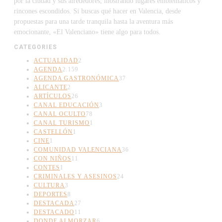
por la ciudad y sus alrededores, mostrando lugares emblemáticos y
rincones escondidos. Si buscas qué hacer en Valencia, desde
propuestas para una tarde tranquila hasta la aventura más
emocionante, «El Valenciano» tiene algo para todos.
CATEGORIES
ACTUALIDAD
2
AGENDA
2.159
AGENDA GASTRONÓMICA
37
ALICANTE
2
ARTÍCULOS
26
CANAL EDUCACIÓN
3
CANAL OCULTO
78
CANAL TURISMO
1
CASTELLÓN
1
CINE
1
COMUNIDAD VALENCIANA
36
CON NIÑOS
11
CONTES
1
CRIMINALES Y ASESINOS
24
CULTURA
3
DEPORTES
8
DESTACADA
27
DESTACADO
11
DONDE ALMORZAR
6