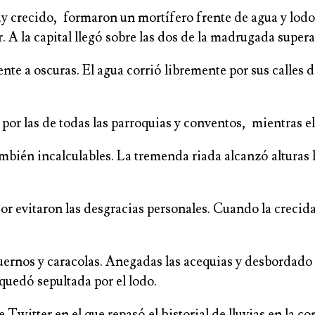
y crecido, formaron un mortífero frente de agua y lodo
. A la capital llegó sobre las dos de la madrugada supe
te a oscuras. El agua corrió libremente por sus calles 
or las de todas las parroquias y conventos, mientras el 
mbién incalculables. La tremenda riada alcanzó alturas 
rior evitaron las desgracias personales. Cuando la crecid
 cuernos y caracolas. Anegadas las acequias y desbordado
quedó sepultada por el lodo.
 Twitter en el que repasó el historial de lluvias en la