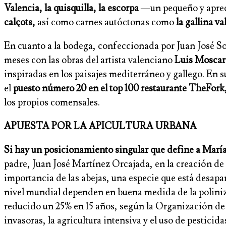
Valencia, la quisquilla, la escorpa
—un pequeño y apre
calçots,
así como carnes autóctonas como
la gallina v
En cuanto a la bodega, confeccionada por Juan José S
meses con las obras del artista valenciano
Luis Mosca
inspiradas en los paisajes mediterráneo y gallego. En s
el
puesto número 20 en el top 100 restaurante TheFork
los propios comensales.
APUESTA POR LA APICULTURA URBANA
Si hay un posicionamiento singular que define a María J
padre, Juan José Martínez Orcajada, en la creación de 
importancia de las abejas, una especie que está desap
nivel mundial dependen en buena medida de la polini
reducido un 25% en 15 años, según la Organización de
invasoras, la agricultura intensiva y el uso de pestici