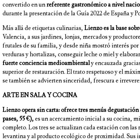
convertido en un
referente gastronómico a nivel nacio
durante la presentación de la Guía 2022 de España y Po
Más allá de etiquetas culinarias,
Lienzo es la base sobr
Valencia, a sus jardines, lonjas, mercados y productor
frutales de su familia, y desde niña mostró interés por
verduras y hortalizas, conseguir leche o miel y elabora
fuerte conciencia medioambiental
y encauzada gracias
superior de restauración. El trato respetuoso y el má
se también se advierten sinceridad, frescura e irrevere
ARTE EN SALA Y COCINA
Lienzo opera sin carta: ofrece
tres menús degustación 
pases, 55 €),
es un acercamiento inicial a su cocina, m
completo. Los tres se actualizan cada estación con la
levantina y al producto ecológico de proximidad. Sus 