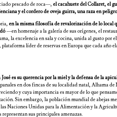
ciado pescado de roca—,
el cacahuete del Collaret, el g
alenciana y el cordero de oveja guirra, una raza en peligr
oria,
en la misma filosofía de revalorización de lo local q
rdó
—en homenaje a la galería de sus orígenes, el resta
uma, la excelencia en sala y cocina, unida al gusto por el
,
plataforma líder de reservas en Europa que cada año el
osé es su querencia por la miel y la defensa de la apicul
panales en dos fincas de su localidad natal, Alhama de M
areciendo y cuya importancia es mayor de lo que pensamo
zación. Sin embargo, la población mundial de abejas m
 las Naciones Unidas para la Alimentación y la Agricul
das representan sus principales amenazas.