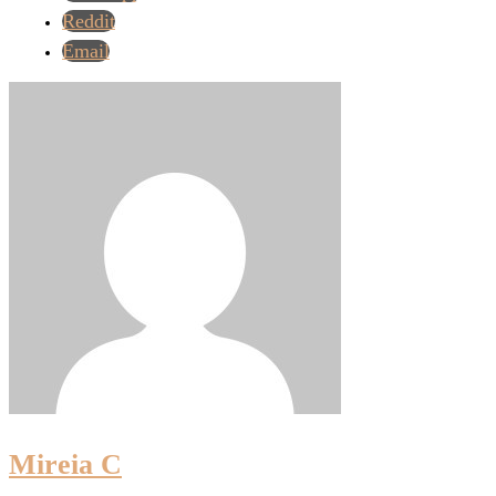
Reddit
Email
Mireia C