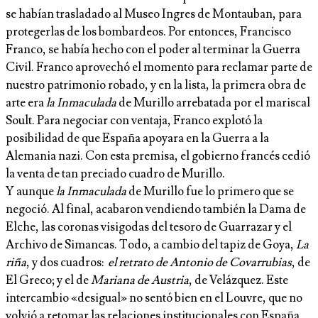
se habían trasladado al Museo Ingres de Montauban, para
protegerlas de los bombardeos. Por entonces, Francisco
Franco, se había hecho con el poder al terminar la Guerra
Civil. Franco aprovechó el momento para reclamar parte de
nuestro patrimonio robado, y en la lista, la primera obra de
arte era
la Inmaculada
de Murillo arrebatada por el mariscal
Soult. Para negociar con ventaja, Franco explotó la
posibilidad de que España apoyara en la Guerra a la
Alemania nazi. Con esta premisa, el gobierno francés cedió
la venta de tan preciado cuadro de Murillo.
Y aunque
la Inmaculada
de Murillo fue lo primero que se
negoció. Al final, acabaron vendiendo también la Dama de
Elche, las coronas visigodas del tesoro de Guarrazar y el
Archivo de Simancas. Todo, a cambio del tapiz de Goya,
La
riña
, y dos cuadros:
el retrato de Antonio de Covarrubias
, de
El Greco; y el de
Mariana de Austria
, de Velázquez. Este
intercambio «desigual» no sentó bien en el Louvre, que no
volvió a retomar las relaciones institucionales con España