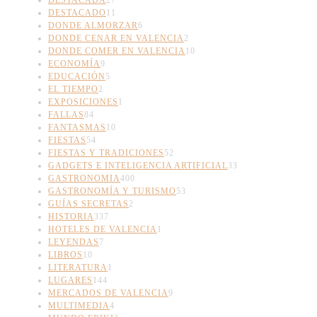
DESTACADO
11
DONDE ALMORZAR
6
DONDE CENAR EN VALENCIA
2
DONDE COMER EN VALENCIA
10
ECONOMÍA
9
EDUCACIÓN
5
EL TIEMPO
2
EXPOSICIONES
1
FALLAS
84
FANTASMAS
10
FIESTAS
54
FIESTAS Y TRADICIONES
52
GADGETS E INTELIGENCIA ARTIFICIAL
33
GASTRONOMIA
400
GASTRONOMÍA Y TURISMO
53
GUÍAS SECRETAS
2
HISTORIA
337
HOTELES DE VALENCIA
1
LEYENDAS
7
LIBROS
10
LITERATURA
1
LUGARES
144
MERCADOS DE VALENCIA
9
MULTIMEDIA
4