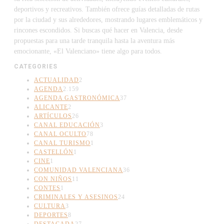
deportivos y recreativos. También ofrece guías detalladas de rutas
por la ciudad y sus alrededores, mostrando lugares emblemáticos y
rincones escondidos. Si buscas qué hacer en Valencia, desde
propuestas para una tarde tranquila hasta la aventura más
emocionante, «El Valenciano» tiene algo para todos.
CATEGORIES
ACTUALIDAD
2
AGENDA
2.159
AGENDA GASTRONÓMICA
37
ALICANTE
2
ARTÍCULOS
26
CANAL EDUCACIÓN
3
CANAL OCULTO
78
CANAL TURISMO
1
CASTELLÓN
1
CINE
1
COMUNIDAD VALENCIANA
36
CON NIÑOS
11
CONTES
1
CRIMINALES Y ASESINOS
24
CULTURA
3
DEPORTES
8
DESTACADA
27