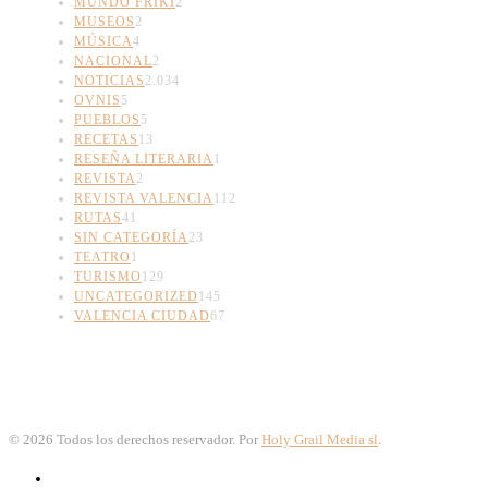
MUNDO FRIKI
2
MUSEOS
2
MÚSICA
4
NACIONAL
2
NOTICIAS
2.034
OVNIS
5
PUEBLOS
5
RECETAS
13
RESEÑA LITERARIA
1
REVISTA
2
REVISTA VALENCIA
112
RUTAS
41
SIN CATEGORÍA
23
TEATRO
1
TURISMO
129
UNCATEGORIZED
145
VALENCIA CIUDAD
67
©
2026
Todos los derechos reservador. Por
Holy Grail Media sl
.