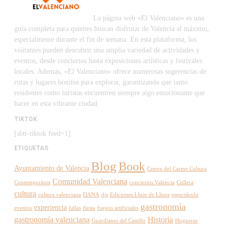
La página web «El Valenciano» es una
guía completa para quienes buscan disfrutar de Valencia al máximo,
especialmente durante el fin de semana. En esta plataforma, los
visitantes pueden descubrir una amplia variedad de actividades y
eventos, desde conciertos hasta exposiciones artísticas y festivales
locales. Además, «El Valenciano» ofrece numerosas sugerencias de
rutas y lugares bonitos para explorar, garantizando que tanto
residentes como turistas encuentren siempre algo emocionante que
hacer en esta vibrante ciudad.
TIKTOK
[sbtt-tiktok feed=1]
ETIQUETAS
Blog
Book
Ayuntamiento de Valencia
Centre del Carme Cultura
Comunidad Valenciana
Contemporània
conciertos Valencia
Cullera
cultura
cultura valenciana
DANA
djs
Ediciones Llum de Lluna
espectáculo
gastronomía
experiencia
eventos
fallas
fiesta
fuegos artificiales
gastronomía valenciana
Historia
Guardianes del Castillo
Hogueras