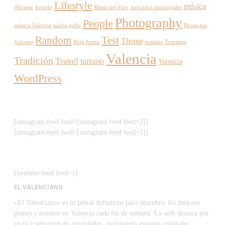
Lifestyle
música
Alicante
horario
Masía del Vino
mercados municipales
Photography
People
música Valencia
nacho golfe
Pirotecnia
Random
Test
Theme
Vulcano
Roig Arena
tomates
Tomatina
Valencia
Tradición
Travel
turismo
València
WordPress
[instagram-feed feed=[instagram-feed feed=2]]
[instagram-feed feed=[instagram-feed feed=1]]
[youtube-feed feed=1]
EL VALENCIANO
«El Valenciano» es tu portal definitivo para descubrir los mejores
planes y eventos en Valencia cada fin de semana. La web destaca por
su rica selección de actividades, incluyendo eventos culturales,