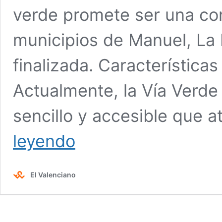
verde promete ser una con
municipios de Manuel, La 
finalizada. Características
Actualmente, la Vía Verd
sencillo y accesible que 
Vía
leyendo
verde
de
Manuel
El Valenciano